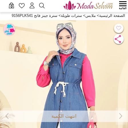
0
القائمة
الصفحة الرئيسية
>
ملابس
>
سترات طويلة
>
سترة جينز فاتح 9156PLK541
انتهت الكمية