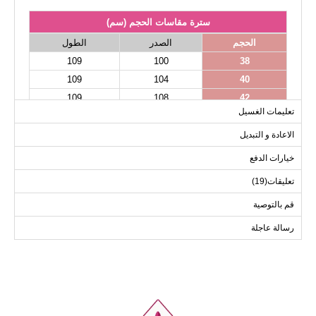
سترة مقاسات الحجم (سم)
الحجم
الصدر
الطول
109
100
38
109
104
40
109
108
42
تعليمات الغسيل
109
112
44
109
116
46
الاعادة و التبديل
109
120
48
خيارات الدفع
تعليقات(19)
قم بالتوصية
رسالة عاجلة