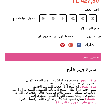
427,50 TL
اختر الحجم
جدول القياسات
48
46
44
42
40
38
سعر اليرت
من المخزون
تنبيه عندما تكون في المخزون
شارك
تفاصيل المنتج
سترة جينز فاتح
ميزة النسيج :
مصنوع من قماش جينز من الدرجة الأولى.
الفصول الأربعة الموسم يمكن استخدامه.
ميزة المنتج :
إنه منتج أزياء حجاب للموسم الجديد.
يتميز بخصر ذو أربطة. المنتج لديه ياقة القميص. المنتج به أزرار من
الأمام. غير مبطنة. الجيب متاح. قد يكون هناك اختلاف في الدرجة
اللونية في المنتج بسبب التقاط الصور الفوتوغرافية.
الغسيل :
يمكن غسلها عند 30 درجة دون كتابة. (غسيل دقيق)
(المنتج على الموديل مقاس 38).