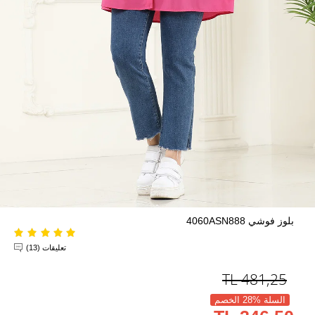
بلوز فوشي 4060ASN888
تعليقات (13)
TL
481,25
السلة %28 الخصم