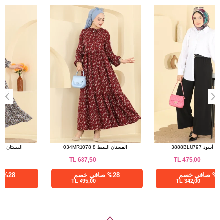
a>
بنطلون أسود 3888BLU797
الفستان النمط 8 034MR1078
TL
687,50
TL
475,00
%28 صافي خصم
%28 صافي خصم
495,00 TL
342,00 TL