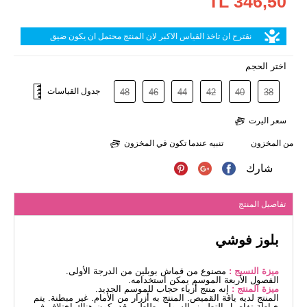
346,50 TL
نقترح ان تاخذ القياس الاكبر لان المنتج محتمل ان يكون ضيق
اختر الحجم
جدول القياسات
48
46
44
42
40
38
سعر اليرت
من المخزون
تنبيه عندما تكون في المخزون
شارك
تفاصيل المنتج
بلوز فوشي
ميزة النسيج :
مصنوع من قماش بوبلين من الدرجة الأولى.
الفصول الأربعة الموسم يمكن استخدامه.
ميزة المنتج :
إنه منتج أزياء حجاب للموسم الجديد.
المنتج لديه ياقة القميص. المنتج به أزرار من الأمام. غير مبطنة. يتم
خياطة تفاصيل التطريز. السوار مطاطي. قد يكون هناك اختلاف في