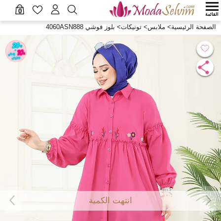
0
القائمة
الصفحة الرئيسية
>
ملابس
>
تونيكات
>
بلوز فوشي 4060ASN888
انتهت الكمية