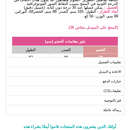
الدرجة اللونية في المنتج بسبب التقاط الصور الفوتوغرافية.
الغسيل :
يمكن غسلها عند 30 درجة دون كتابة. (غسيل دقيق)
أبعاد الطراز :
الطول: 165 سم، الصدر: 88 سم، الخصر68، الوركين:
99 سم، الوزن: 56 كغ
(المنتج على الموديل مقاس 38).
بلوز مقاسات الحجم (سم)
الحجم
الصدر
الطول
82
96
38
تعليمات الغسيل
82
98
40
الاعادة و التبديل
82
102
42
82
104
44
خيارات الدفع
82
106
46
تعليقات(13)
82
110
48
قم بالتوصية
رسالة عاجلة
أولئك الذين يشترون هذه المنتجات قاموا أيضًا بشراء هذه