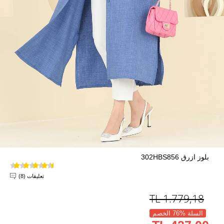
بلوز ازرق 302HBS856
تعليقات (8)
TL
1.779,18
السلة %76 الخصم