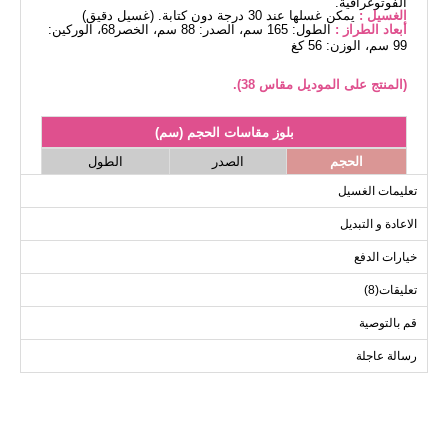
الفوتوغرافية.
الغسيل :
يمكن غسلها عند 30 درجة دون كتابة. (غسيل دقيق)
أبعاد الطراز :
الطول: 165 سم، الصدر: 88 سم، الخصر68، الوركين:
99 سم، الوزن: 56 كغ
(المنتج على الموديل مقاس 38).
بلوز مقاسات الحجم (سم)
الحجم
الصدر
الطول
114
114
38
تعليمات الغسيل
114
118
40
الاعادة و التبديل
114
122
42
خيارات الدفع
114
126
44
تعليقات(8)
114
130
46
114
134
48
قم بالتوصية
114
136
50
رسالة عاجلة
114
140
52