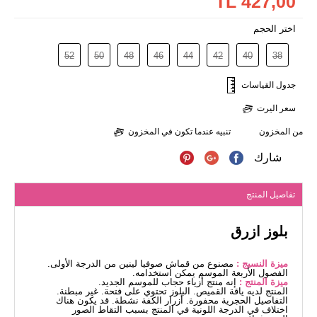
427,00 TL
اختر الحجم
52
50
48
46
44
42
40
38
جدول القياسات
سعر اليرت
من المخزون
تنبيه عندما تكون في المخزون
شارك
تفاصيل المنتج
بلوز ازرق
ميزة النسيج :
مصنوع من قماش صوفيا لينين من الدرجة الأولى.
الفصول الأربعة الموسم يمكن استخدامه.
ميزة المنتج :
إنه منتج أزياء حجاب للموسم الجديد.
المنتج لديه ياقة القميص. البلوز تحتوي على فتحة. غير مبطنة.
التفاصيل الحجرية محفورة. أزرار الكفة نشطة. قد يكون هناك
اختلاف في الدرجة اللونية في المنتج بسبب التقاط الصور