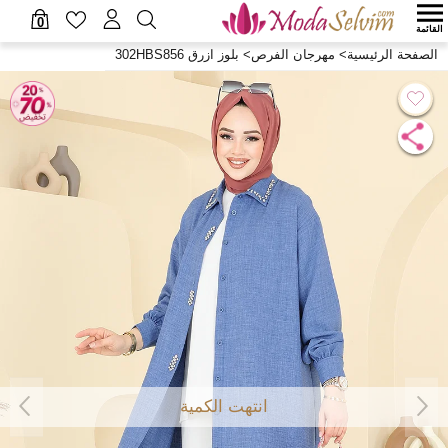
0
القائمة
الصفحة الرئيسية
>
مهرجان الفرص
>
بلوز ازرق 302HBS856
انتهت الكمية