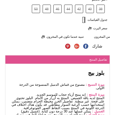
50
48
46
44
42
40
38
جدول القياسات
سعر اليرت
من المخزون
تنبيه عندما تكون في المخزون
شارك
تفاصيل المنتج
بلوز بيج
ميزة النسيج :
مصنوع من قماش الدمبل المنسوجة من الدرجة
الأولى.
ميزة المنتج :
إنه منتج أزياء حجاب للموسم الجديد.
المنتج لديه ياقة القميص. المنتج به أزرار من الأمام. البلوز تحتوي
على فتحة. غير مبطنة. تفاصيل الخرز مخيطة الحزام متضمن، ،يمكن
استخدامها حسب الرغبة السوار مطاطي. قد يكون هناك اختلاف في
الدرجة اللونية في المنتج بسبب التقاط الصور الفوتوغرافية.
الغسيل :
يمكن غسلها عند 30 درجة دون كتابة. (غسيل دقيق)
ميزة الحزام :
لمنع الحزام من التموج، يتم خياطة الطرفين ويترك