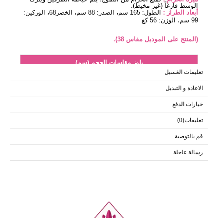
الوسط فارغاً (غير مخيط).
أبعاد الطراز :
الطول: 165 سم، الصدر: 88 سم، الخصر68، الوركين:
99 سم، الوزن: 56 كغ
(المنتج على الموديل مقاس 38).
بلوز مقاسات الحجم (سم)
تعليمات الغسيل
الحجم
الصدر
الخصر
الطول
الاعادة و التبديل
88
92
96
38
88
96
100
40
خيارات الدفع
88
100
104
42
تعليقات(0)
88
104
108
44
قم بالتوصية
88
110
112
46
رسالة عاجلة
88
114
120
48