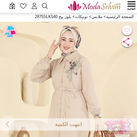
0
القائمة
الصفحة الرئيسية
>
ملابس
>
تونيكات
>
بلوز بيج 2875SLK540
انتهت الكمية