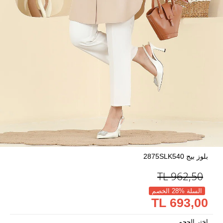
بلوز بيج 2875SLK540
TL
962,50
السلة %28 الخصم
693,00 TL
اختر الحجم