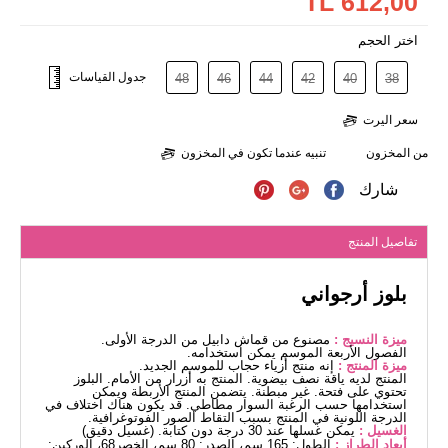
612,00 TL
اختر الحجم
جدول القياسات
48
46
44
42
40
38
سعر اليرت
من المخزون
تنبيه عندما تكون في المخزون
شارك
تفاصيل المنتج
بلوز أرجواني
ميزة النسيج :
مصنوع من قماش دابيل من الدرجة الأولى.
الفصول الأربعة الموسم يمكن استخدامه.
ميزة المنتج :
إنه منتج أزياء حجاب للموسم الجديد.
المنتج لديه ياقة نصف بيضوية. المنتج به أزرار من الأمام. البلوز
تحتوي على فتحة. غير مبطنة. يتضمن المنتج الأربطة ويمكن
استخدامها حسب الرغبة السوار مطاطي. قد يكون هناك اختلاف في
الدرجة اللونية في المنتج بسبب التقاط الصور الفوتوغرافية.
الغسيل :
يمكن غسلها عند 30 درجة دون كتابة. (غسيل دقيق)
أبعاد الطراز :
الطول: 165 سم، الصدر: 80 سم، الخصر68، الوركين: