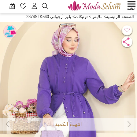
0
القائمة
الصفحة الرئيسية
>
ملابس
>
تونيكات
>
بلوز أرجواني 2874SLK540
انتهت الكمية