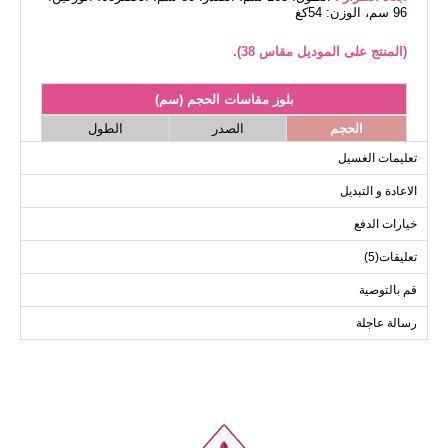
96 سم، الوزن: 54كغ
(المنتج على الموديل مقاس 38).
بلوز مقاسات الحجم (سم)
الحجم
الصدر
الطول
91
96
38
تعليمات الغسيل
91
98
40
الاعادة و التبديل
91
104
42
خيارات الدفع
91
108
44
تعليقات(5)
91
112
46
91
116
48
قم بالتوصية
رسالة عاجلة