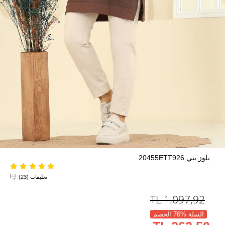
بلوز بني 20455ETT926
تعليقات (23)
TL
1.097,92
السلة %76 الخصم