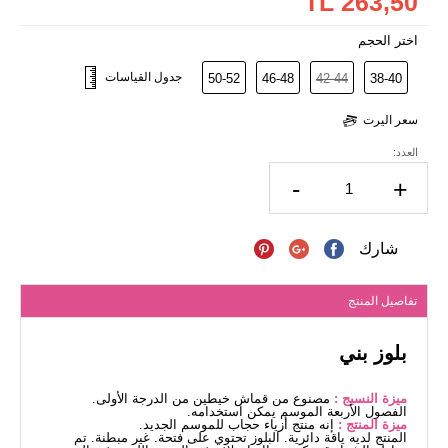
263,50 TL
اختر الحجم
جدول القياسات
50-52
46-48
42-44
38-40
سعر اليرت
العدد:
-
+
شارك
تفاصيل المنتج
بلوز بني
ميزة النسيج :
مصنوع من قماش خيطين من الدرجة الأولى.
الفصول الأربعة الموسم يمكن استخدامه.
ميزة المنتج :
إنه منتج أزياء حجاب للموسم الجديد.
المنتج لديه ياقة دائرية. البلوز تحتوي على فتحة. غير مبطنة. تم