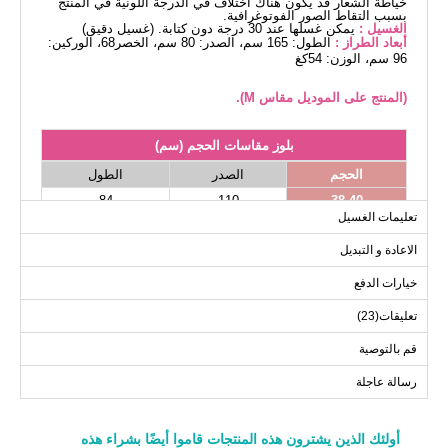
خياطة الشعار قد يكون هناك اختلاف في الدرجة اللونية في المنتج
بسبب التقاط الصور الفوتوغرافية.
الغسيل :
يمكن غسلها عند 30 درجة دون كتابة. (غسيل دقيق)
أبعاد الطراز :
الطول: 165 سم، الصدر: 80 سم، الخصر68، الوركين:
96 سم، الوزن: 54كغ
(المنتج على الموديل مقاس M).
بلوز مقاسات الحجم (سم)
الحجم
الصدر
الطول
84
110
38-40
تعليمات الغسيل
84
114
42-44
الاعادة و التبديل
84
120
46-48
84
124
50-52
خيارات الدفع
تعليقات(23)
قم بالتوصية
رسالة عاجلة
أولئك الذين يشترون هذه المنتجات قاموا أيضًا بشراء هذه