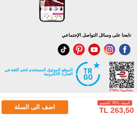
تابعنا على وسائل التواصل الإجتماعي
الموقع الموثوق المستخدم لختم الثقة في
التجارة الالكترونية
السلة %76 الخصم
اضف الى السلة
263,50 TL
جميع حقوق Modaselvim محفوظة ©2026
.
Prepared by
T
-Soft
E-Commerce