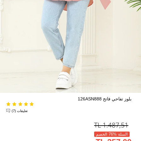
بلوز تفاحي فاتح 126ASN888
تعليقات (7)
TL
1.487,51
السلة %76 الخصم