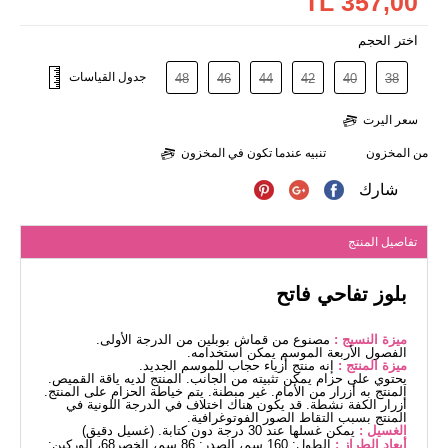
357,00 TL
اختر الحجم
جدول القياسات
48
46
44
42
40
38
سعر اليرت
من المخزون
تنبيه عندما تكون في المخزون
شارك
تفاصيل المنتج
بلوز تفاحي فاتح
ميزة النسيج :
مصنوع من قماش بوبلين من الدرجة الأولى.
الفصول الأربعة الموسم يمكن استخدامه.
ميزة المنتج :
إنه منتج أزياء حجاب للموسم الجديد.
يحتوي على حزام يمكن تثبيته من الجانب. المنتج لديه ياقة القميص.
المنتج به أزرار من الأمام. غير مبطنة. يتم خياطة الحزام على المنتج.
أزرار الكفة نشطة. قد يكون هناك اختلاف في الدرجة اللونية في
المنتج بسبب التقاط الصور الفوتوغرافية.
الغسيل :
يمكن غسلها عند 30 درجة دون كتابة. (غسيل دقيق)
أبعاد الطراز :
الطول: 160 سم، الصدر: 86 سم، الخصر68، الوركين: