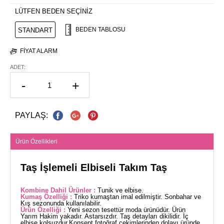
LÜTFEN BEDEN SEÇİNİZ
BEDEN TABLOSU
STANDART
FIYAT ALARM
ADET:
-
+
PAYLAŞ:
Ürün Özellikleri
Taş İşlemeli Elbiseli Takım Taş
Kombine Dahil Ürünler :
Tunik ve elbise.
Kumaş Özelliği :
Triko kumaştan imal edilmiştir. Sonbahar ve
Kış sezonunda kullanılabilir.
Ürün Özelliği :
Yeni sezon tesettür moda ürünüdür. Ürün
Yarım Hakim yakadır. Astarsızdır. Taş detayları dikilidir. İç
elbise kolsuzdur.Konsept fotoğraf çekimlerinden dolayı üründe