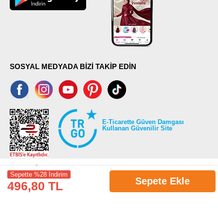
SOSYAL MEDYADA BİZİ TAKİP EDİN
E-Ticarette Güven Damgası
Kullanan Güvenilir Site
Sepette %28 İndirim
Sepete Ekle
496,80 TL
©2026 Tüm modaselvim.com hakları saklıdır.
T
-Soft
E-Ticaret
Sistemleriyle Hazırlanmıştır.