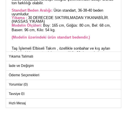
ton farklılığı olabilir.
Standart Beden Aralığı:
Ürün standart, 36-38-40 beden
uyumludur.
Yıkama :
30 DERECEDE SIKTIRILMADAN YIKANABİLİR.
(HASSAS YIKAMA)
Modelin Ölçüleri:
Boy: 165 cm, Göğüs: 80 cm, Bel: 68 cm,
Basen: 96 cm, Kilo: 54 kg.
(Modelin üzerindeki ürün standart bedendir.)
Taş İşlemeli Elbiseli Takım , özellikle sonbahar ve kış ayları
için ideal bir tesettür giyim seçeneğidir. 30 derecede hassas
Yıkama Talimatı
yıkama ile temizlenebilen bu ürün, triko kumaştan üretilmiştir
ve dayanıklı taş detayları ile süslenmiştir. Yarım hakim yakası
İade ve Değişim
ve astarsız yapısıyla rahat bir kullanım sunar. Standart beden
olarak sunulan bu kombin içerisinde kolsuz bir iç elbise ve bir
Ödeme Seçenekleri
tunik bulunmaktadır.
Yorumlar (0)
TUNİK BEDEN ÖLÇÜLERİ
(CM)
Tavsiye Et
Beden
Göğüs
Boy
Hızlı Mesaj
Standart
114
47-54
ELBİSE BEDEN ÖLÇÜLERİ
(CM)