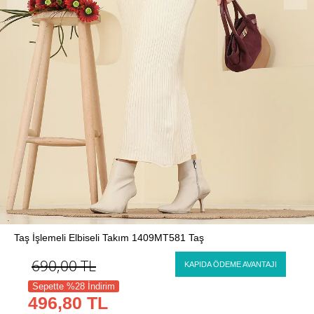
Taş İşlemeli Elbiseli Takım 1409MT581 Taş
690,00
TL
KAPIDA ÖDEME AVANTAJI
Sepette %28 İndirim
496,80 TL