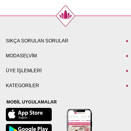
Beden
Göğüs
Boy
Standart
96
133
SIKÇA SORULAN SORULAR
MODASELVİM
ÜYE İŞLEMLERİ
KATEGORİLER
MOBİL UYGULAMALAR