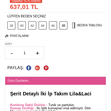
Sepette %76 İndirim
637,01 TL
LÜTFEN BEDEN SEÇİNİZ
BEDEN TABLOSU
38
40
42
44
46
48
FIYAT ALARM
ADET:
-
+
PAYLAŞ:
Ürün Özellikleri
Şerit Detaylı İki İp Takım Lila&Laci
Kombine Dahil Ürünler :
Tunik ve pantolon.
Kumaş Özelliği :
İki İplik kumaştan imal edilmiştir. Dört