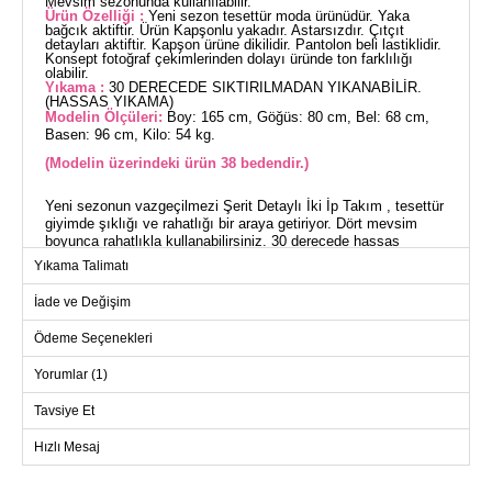
Mevsim sezonunda kullanılabilir.
Ürün Özelliği :
Yeni sezon tesettür moda ürünüdür. Yaka
bağcık aktiftir. Ürün Kapşonlu yakadır. Astarsızdır. Çıtçıt
detayları aktiftir. Kapşon ürüne dikilidir. Pantolon beli lastiklidir.
Konsept fotoğraf çekimlerinden dolayı üründe ton farklılığı
olabilir.
Yıkama :
30 DERECEDE SIKTIRILMADAN YIKANABİLİR.
(HASSAS YIKAMA)
Modelin Ölçüleri:
Boy: 165 cm, Göğüs: 80 cm, Bel: 68 cm,
Basen: 96 cm, Kilo: 54 kg.
(Modelin üzerindeki ürün 38 bedendir.)
Yeni sezonun vazgeçilmezi Şerit Detaylı İki İp Takım , tesettür
giyimde şıklığı ve rahatlığı bir araya getiriyor. Dört mevsim
boyunca rahatlıkla kullanabilirsiniz. 30 derecede hassas
yıkamaya uygun olan bu ürün, iki iplik kumaştan üretilmiştir ve
Yıkama Talimatı
oldukça dayanıklıdır. Kapşonlu yaka tasarımı ve aktif yaka
bağcığı ile modern bir görünüm sunar. Çıtçıt detayları şıklığına
İade ve Değişim
şıklık katarken, elastik bel pantolon konforunuzu artırır. Hem
tunik hem de pantolon dahil olmak üzere tam bir kombin sunar.
Ödeme Seçenekleri
Modelin üzerindeki ürün 38 bedendir.
Yorumlar (1)
TUNİK BEDEN ÖLÇÜLERİ
(CM)
Tavsiye Et
Beden
Göğüs
Boy
Hızlı Mesaj
38
96
80
40
100
80