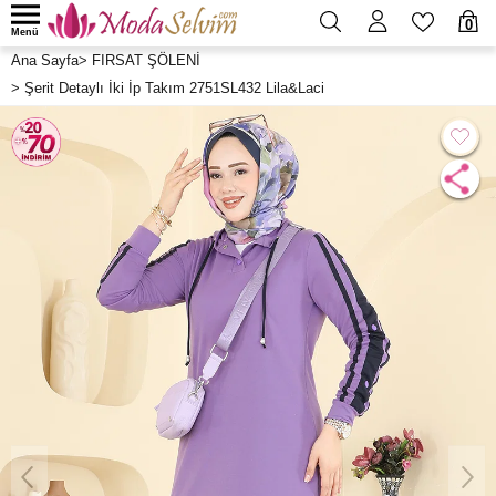
0
Menü
Ana Sayfa
>
FIRSAT ŞÖLENİ
>
Şerit Detaylı İki İp Takım 2751SL432 Lila&Laci