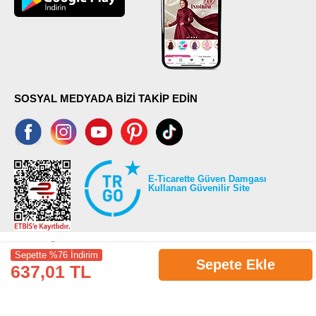
SOSYAL MEDYADA BİZİ TAKİP EDİN
E-Ticarette Güven Damgası
Kullanan Güvenilir Site
Sepette %76 İndirim
Sepete Ekle
637,01 TL
©2026 Tüm modaselvim.com hakları saklıdır.