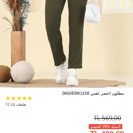
بنطلون اخضر عفني 0650ERK1158
تعليقات (1)
TL
569,00
السلة %28 الخصم