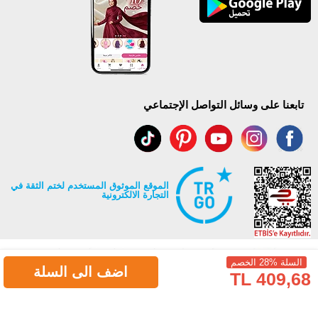
تابعنا على وسائل التواصل الإجتماعي
الموقع الموثوق المستخدم لختم الثقة في
التجارة الالكترونية
السلة %28 الخصم
اضف الى السلة
409,68 TL
جميع حقوق Modaselvim محفوظة ©2026