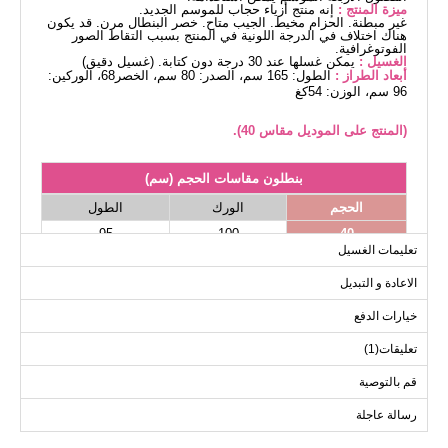
ميزة المنتج :
إنه منتج أزياء حجاب للموسم الجديد.
غير مبطنة. الحزام مخيط. الجيب متاح. خصر البنطال مرن. قد يكون
هناك اختلاف في الدرجة اللونية في المنتج بسبب التقاط الصور
الفوتوغرافية.
الغسيل :
يمكن غسلها عند 30 درجة دون كتابة. (غسيل دقيق)
أبعاد الطراز :
الطول: 165 سم، الصدر: 80 سم، الخصر68، الوركين:
96 سم، الوزن: 54كغ
(المنتج على الموديل مقاس 40).
بنطلون مقاسات الحجم (سم)
الحجم
الورك
الطول
95
100
40
تعليمات الغسيل
95
126
42
الاعادة و التبديل
95
108
44
95
114
46
خيارات الدفع
95
118
48
تعليقات(1)
95
122
50
قم بالتوصية
95
126
52
رسالة عاجلة