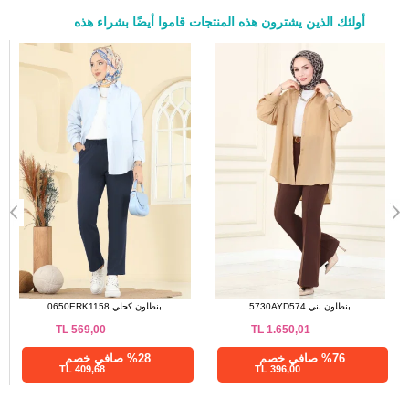
أولئك الذين يشترون هذه المنتجات قاموا أيضًا بشراء هذه
a>
الفستان أسود 2638MSZ1172
بنطلون بني 5730AYD574
TL
1.650,01
TL
1.025,00
%28 صافي خصم
%76 صافي خصم
396,00 TL
738,00 TL