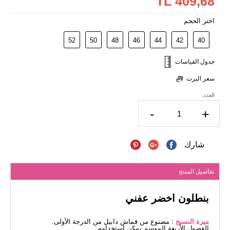
409,68 TL
اختر الحجم
52
50
48
46
44
42
40
جدول القياسات
سعر اليرت
العدد:
-
+
شارك
تفاصيل المنتج
بنطلون اخضر عفني
ميزة النسيج :
مصنوع من قماش دابيل من الدرجة الأولى.
الفصول الأربعة الموسم يمكن استخدامه.