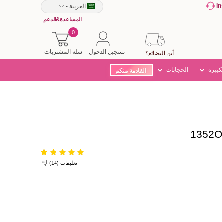
I
العربية
-
المساعدة&الدعم
0
تسجيل الدخول
سلة المشتريات
أين البضائع؟
كبيرة
الحجابات
القادمة منكم
تعليقات (14)