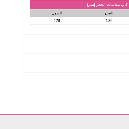
كاب مقاسات الحجم (سم)
الصدر
الطول
128
104
128
108
128
112
128
116
128
122
128
126