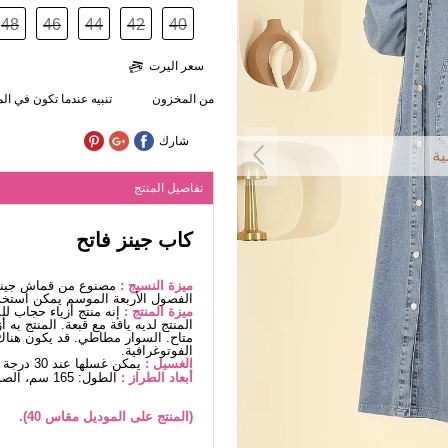
48
46
44
42
40
سعر اليرت
من المخزون
تنبيه عندما تكون في ا
شارك
ية
تفاصيل المنتج
كاب جينز فاتح
ميزة النسيج :
مصنوع من قماش جينز 
الفصول الأربعة الموسم يمكن استخد
ميزة المنتج :
إنه منتج أزياء حجاب ل
المنتج لديه ياقة مع قبعة. المنتج به 
متاح. السوار مطاطي. قد يكون هناك 
الفوتوغرافية.
الغسيل :
يمكن غسلها عند 30 درجة دون كتابة. (غسيل دقيق)
أبعاد الطراز :
الطول: 165 سم، الصدر: 80 سم، الخصر68، الوركين: 96 سم، الوزن: 54كغ
(المنتج على الموديل مقاس 40).