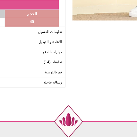
الحجم
40
42
تعليمات الغسيل
44
الاعادة و التبديل
46
خيارات الدفع
48
50
تعليقات(14)
قم بالتوصية
رسالة عاجلة