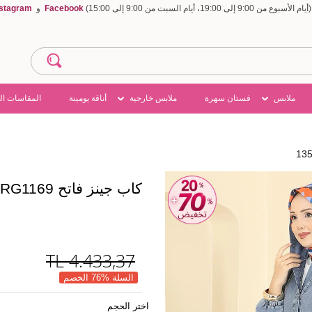
Facebook
و
nstagram
ملابس
فستان سهرة
ملابس خارجية
أناقة يومينة
المقاسات ال
كاب جينز فاتح 1352ORG1169
TL
4.433,37
السلة %76 الخصم
اختر الحجم