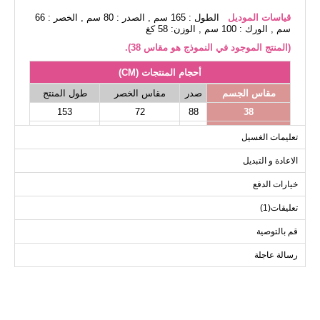
قياسات الموديل
الطول : 165 سم , الصدر : 80 سم , الخصر : 66
سم , الورك : 100 سم , الوزن: 58 كغ
(المنتج الموجود في النموذج هو مقاس 38).
أحجام المنتجات (CM)
مقاس الجسم
صدر
مقاس الخصر
طول المنتج
153
72
88
38
153
74
92
40
تعليمات الغسيل
153
78
96
42
الاعادة و التبديل
153
80
100
44
خيارات الدفع
153
84
104
46
153
88
108
48
تعليقات(1)
قم بالتوصية
رسالة عاجلة