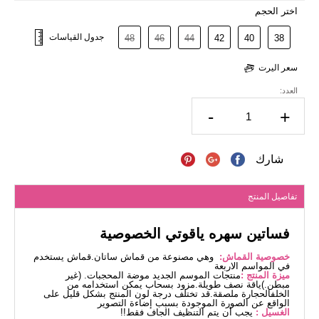
اختر الحجم
جدول القياسات
48
46
44
42
40
38
سعر اليرت
العدد:
-
+
شارك
تفاصيل المنتج
فساتين سهره ياقوتي الخصوصية
خصوصية القماش:
وهي مصنوعة من قماش ساتان.قماش يستخدم
في المواسم الاربعة
ميزة المنتج :
منتجات الموسم الجديد موضة المحجبات. (غير
مبطن.)ياقة نصف طويلة.مزود بسحاب يمكن استخدامه من
الخلفالحجارة ملصقة.قد تختلف درجة لون المنتج بشكل قليل على
الواقع عن الصورة الموجودة بسبب إضاءة التصوير
الغسيل :
يجب أن يتم التنظيف الجاف فقط!!