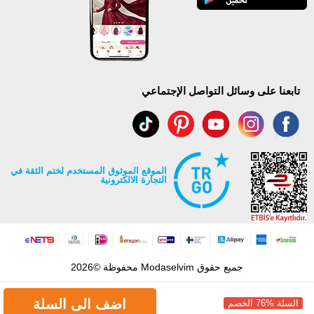
تابعنا على وسائل التواصل الإجتماعي
الموقع الموثوق المستخدم لختم الثقة في
التجارة الالكترونية
جميع حقوق Modaselvim محفوظة ©2026
اضف الى السلة
السلة %76 الخصم
.
Prepared by
T
-Soft
E-Commerce