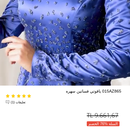
015AZ865 ياقوتي فساتين سهره
تعليقات (1)
TL
9.661,67
السلة %76 الخصم