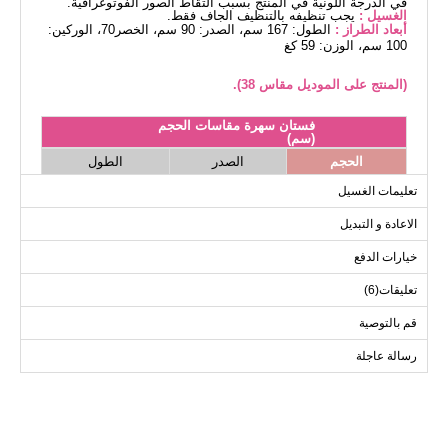
في الدرجة اللونية في المنتج بسبب التقاط الصور الفوتوغرافية.
الغسيل :
يجب تنظيفه بالتنظيف الجاف فقط.
أبعاد الطراز :
الطول: 167 سم، الصدر: 90 سم، الخصر70، الوركين:
100 سم، الوزن: 59 كغ
(المنتج على الموديل مقاس 38).
فستان سهرة مقاسات الحجم
(سم)
الحجم
الصدر
الطول
138
96
38
تعليمات الغسيل
138
102
40
الاعادة و التبديل
138
106
42
خيارات الدفع
138
110
44
تعليقات(6)
138
114
46
138
118
48
قم بالتوصية
138
122
50
رسالة عاجلة
138
126
52