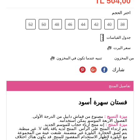
504,00 TL
اختر الحجم
52
50
48
46
44
42
40
38
جدول القياسات
سعر اليرت
من المخزون
تنبيه عندما تكون في المخزون
شارك
تفاصيل المنتج
فستان سهرة أسود
ميزة النسيج :
مصنوع من قماش دابيل من الدرجة الأولى.
الفصول الأربعة الموسم يمكن استخدامه.
ميزة المنتج :
إنه منتج أزياء حجاب للموسم الجديد.
يتم ارتداء المنتج على الرأس. المنتج لديه ياقة ياقة V. غير مبطنة.
يتم لصق الحجارة. البلوزة غير متضمنة. صُنعت عينة من المجموعة
مع البلوزة لإظهار الاستخدام المقصود للمنتج. قد يكون هناك اختلاف