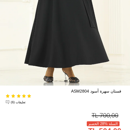
فستان سهرة أسود ASM2804
تعليقات (6)
TL
700,00
السلة %28 الخصم