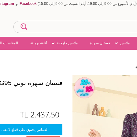
Facebook
و
nstagram
ملابس
فستان سهرة
ملابس خارجية
أناقة يومينة
المقاسات ال
فستان سهرة توتي 6539YG95
TL
2.437,50
القماش يحتوي على قطع لامعة . 