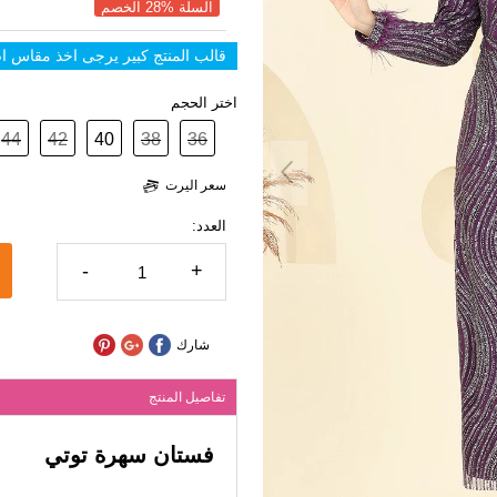
السلة %28 الخصم
قالب المنتج كبير يرجى اخذ مقاس 
اختر الحجم
44
42
40
38
36
سعر اليرت
العدد:
-
+
شارك
تفاصيل المنتج
فستان سهرة توتي