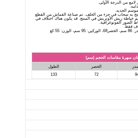
امع من الدرجة الأولى.
امه.
لموسم الجديد.
لمنتج به سحاب في جزء من الخلف. تم صناعة القماش من القطع
يتم خياطة ريش الأوتريش في المنتج. قد يكون هناك اختلاف في
اط الصور الفوتوغرافية.
اف فقط.
ان سهرة مقاسات الحجم (سم)
صدر
الخصر
الطول
133
72
9
133
76
9
133
82
10
133
86
10
133
90
11
133
96
11
133
100
12
133
102
12