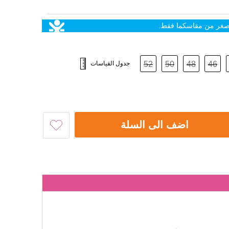
اصغر من مقاسكما فقط.
46
48
50
52
جدول القياسات
اضف الى السلة