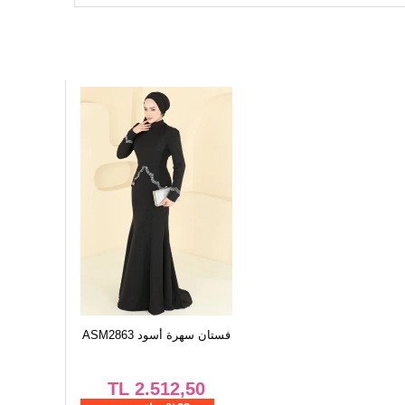
133
104
13
فستان سهرة أسود ASM2863
TL
2.512,50