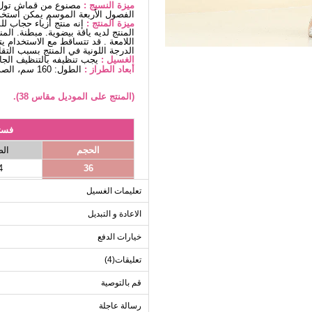
ميزة النسيج :
مصنوع من قماش تول ل
الفصول الأربعة الموسم يمكن استخد
ميزة المنتج :
إنه منتج أزياء حجاب ل
المنتج لديه ياقة بيضوية. مبطنة. ا
اللامعة . قد تتساقط مع الاستخدام 
الدرجة اللونية في المنتج بسبب التق
الغسيل :
يجب تنظيفه بالتنظيف الج
أبعاد الطراز :
الطول: 160 سم، الصدر: 86 سم، الخصر68، الوركين: 95 سم، الوزن: 55 كغ
(المنتج على الموديل مقاس 38).
فست
الحجم
ال
4
36
8
38
تعليمات الغسيل
2
40
الاعادة و التبديل
6
42
خيارات الدفع
0
44
8
46
تعليقات(4)
0
48
قم بالتوصية
6
50
رسالة عاجلة