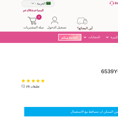
I
العربية
-
المساعدة&الدعم
0
تسجيل الدخول
سلة المشتريات
أين البضائع؟
كبيرة
الحجابات
القادمة منكم
تعليقات (4)
من الممكن ان تتساقط مع الاستعمال