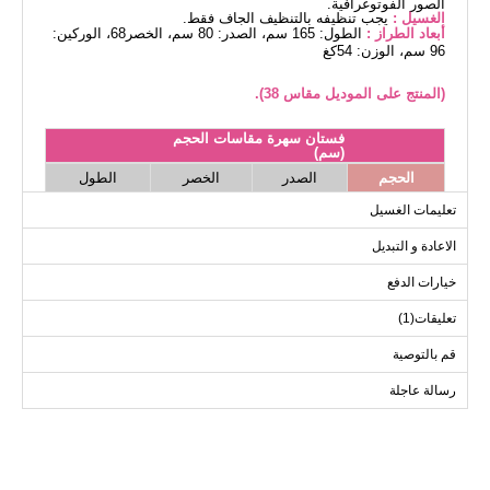
الصور الفوتوغرافية.
الغسيل :
يجب تنظيفه بالتنظيف الجاف فقط.
أبعاد الطراز :
الطول: 165 سم، الصدر: 80 سم، الخصر68، الوركين:
96 سم، الوزن: 54كغ
(المنتج على الموديل مقاس 38).
فستان سهرة مقاسات الحجم
(سم)
الحجم
الصدر
الخصر
الطول
150
74
94
38
تعليمات الغسيل
150
78
98
40
الاعادة و التبديل
150
82
102
42
خيارات الدفع
150
86
106
44
تعليقات(1)
150
90
110
46
قم بالتوصية
رسالة عاجلة