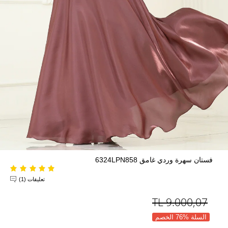
فستان سهرة وردي غامق 6324LPN858
تعليقات (1)
TL
9.000,07
السلة %76 الخصم