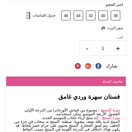
اختر الحجم
جدول القياسات
46
44
42
40
38
سعر اليرت
العدد:
-
+
شارك
تفاصيل المنتج
فستان سهرة وردي غامق
ميزة النسيج :
مصنوع من قماش الأورجانزا من الدرجة الأولى.
الفصول الأربعة الموسم يمكن استخدامه.
ميزة المنتج :
إنه منتج أزياء حجاب للموسم الجديد.
المنتج لديه ياقة نصف بيضوية. مبطنة. المنتج به سحاب في جزء من
الخلف. يتم لصق الحجارة. المنتج يحتوي على حزام خصر مُخاط. قد
يكون هناك اختلاف في الدرجة اللونية في المنتج بسبب التقاط