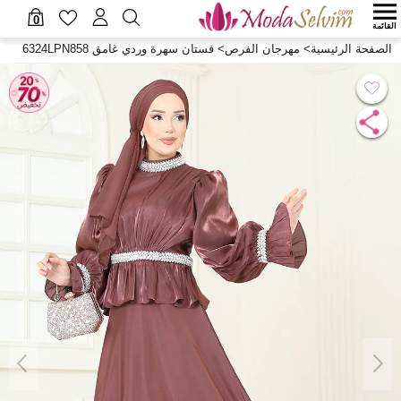
0
القائمة
الصفحة الرئيسية
>
مهرجان الفرص
>
فستان سهرة وردي غامق 6324LPN858