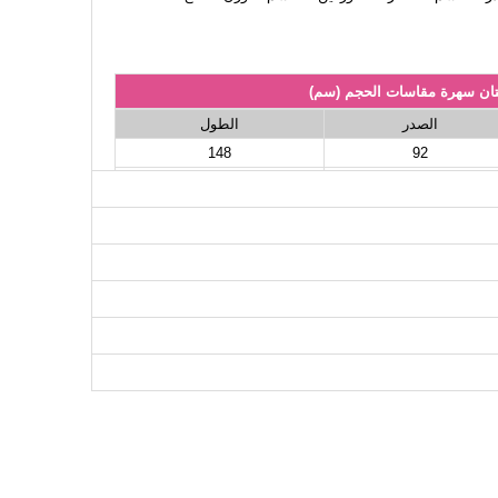
ان سهرة مقاسات الحجم (سم)
الصدر
الطول
148
92
148
96
148
100
148
104
148
108