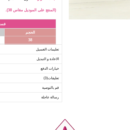
(المنتج على الموديل مقاس 38).
فست
الحجم
38
40
تعليمات الغسيل
42
الاعادة و التبديل
44
خيارات الدفع
46
تعليقات(3)
قم بالتوصية
رسالة عاجلة