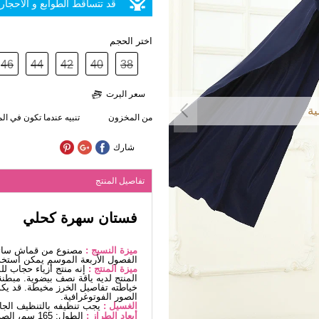
قد تتساقط الطوابع و الأحجار
اختر الحجم
46
44
42
40
38
سعر اليرت
ية
من المخزون
تنبيه عندما تكون في ا
شارك
تفاصيل المنتج
فستان سهرة كحلي
ميزة النسيج :
مصنوع من قماش ساتان
الفصول الأربعة الموسم يمكن استخد
ميزة المنتج :
إنه منتج أزياء حجاب ل
المنتج لديه ياقة نصف بيضوية. مبطنة
خياطته تفاصيل الخرز مخيطة. قد يكو
الصور الفوتوغرافية.
الغسيل :
يجب تنظيفه بالتنظيف الج
أبعاد الطراز :
الطول: 165 سم، الصدر: 80 سم، الخصر68، الوركين: 96 سم، الوزن: 54كغ