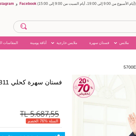
Facebook
و
nstagram
ملابس
فستان سهرة
ملابس خارجية
أناقة يومينة
المقاسات ال
فستان سهرة كحلي 5700EDF311
TL
5.687,55
السلة %76 الخصم