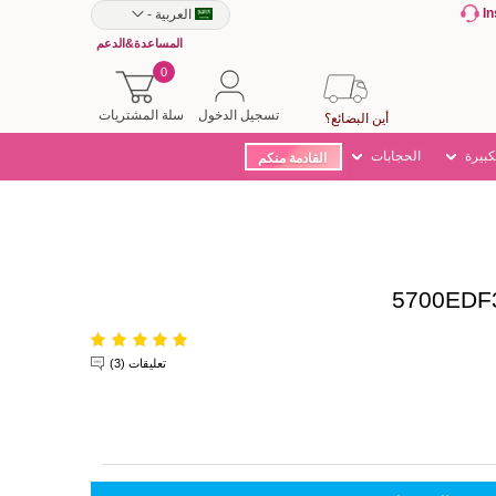
I
العربية
-
المساعدة&الدعم
0
تسجيل الدخول
سلة المشتريات
أين البضائع؟
كبيرة
الحجابات
القادمة منكم
تعليقات (3)