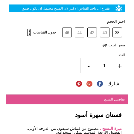
نقترح ان تاخذ القياس الاكبر لان المنتج محتمل ان يكون ضيق
اختر الحجم
جدول القياسات
46
44
42
40
38
سعر اليرت
العدد:
-
+
شارك
تفاصيل المنتج
فستان سهرة أسود
ميزة النسيج :
مصنوع من قماش شيفون من الدرجة الأولى.
الفصول الأربعة الموسم يمكن استخدامه.