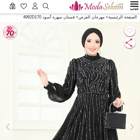
0
القائمة
الصفحة الرئيسية
>
مهرجان الفرص
>
فستان سهرة أسود 4992D170