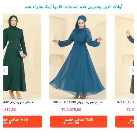
أولئك الذين يشترون هذه المنتجات قاموا أيضًا بشراء هذه
a>
فستان سهرة رمادي غامق 5761EDF311
فستان سهرة بترولي 5819EDFK1198
TL
1.975,00
TL
2.187,50
%28 صافي خصم
%28 صافي خصم
1422,00 TL
1575,00 TL