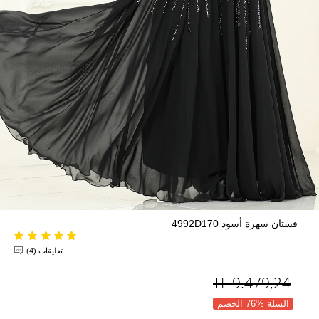
فستان سهرة أسود 4992D170
تعليقات (4)
TL
9.479,24
السلة %76 الخصم