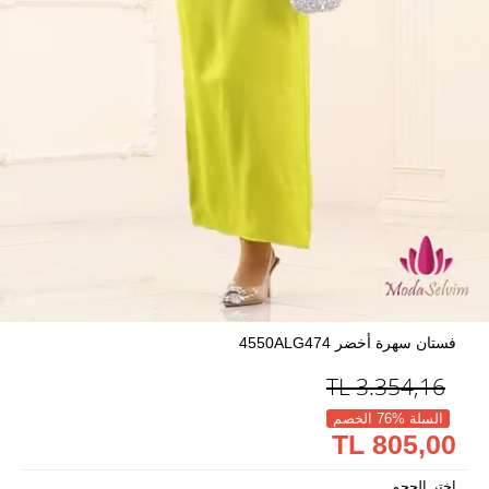
فستان سهرة أخضر 4550ALG474
TL
3.354,16
السلة %76 الخصم
805,00 TL
اختر الحجم