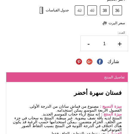
جدول القياسات
42
40
38
36
سعر اليرت
العدد:
-
+
شارك
تفاصيل المنتج
فستان سهرة أخضر
ميزة النسيج :
مصنوع من قماش ساتان من الدرجة الأولى.
الفصول الأربعة الموسم يمكن استخدامه.
ميزة المنتج :
إنه منتج أزياء حجاب للموسم الجديد.
المنتج لديه ياقة نصف بيضوية. غير مبطنة. المنتج به سحاب في جزء
من الخلف. الحزام متضمن، ،يمكن استخدامها حسب الرغبة قد يكون
هناك اختلاف في الدرجة اللونية في المنتج بسبب التقاط الصور
الفوتوغرافية.
الغسيل :
يجب تنظيفه بالتنظيف الجاف فقط.