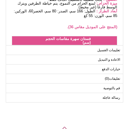
ميزة الحزام :
لمنع الحزام من التموج، يتم خياطة الطرفين ويترك
الوسط فارغاً (غير مخيط).
أبعاد الطراز :
الطول: 166 سم، الصدر: 80 سم، الخصر60، الوركين:
85 سم، الوزن: 55 كغ
(المنتج على الموديل مقاس 36).
فستان سهرة مقاسات الحجم
(سم)
الحجم
الصدر
الطول
تعليمات الغسيل
132
95
36
الاعادة و التبديل
132
96
38
خيارات الدفع
132
100
40
تعليقات(0)
132
104
42
قم بالتوصية
رسالة عاجلة