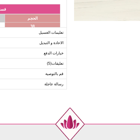
فست
الحجم
38
تعليمات الغسيل
40
42
الاعادة و التبديل
44
خيارات الدفع
46
تعليقات(5)
48
قم بالتوصية
رسالة عاجلة