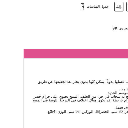
48
جدول القياسات
لمخزون
لها يدوياً. يمكن كيّها بدون بخار بعد تجفيفها عن طريق
امه.
لموسم الجديد.
لمنتج به سحاب في جزء من الخلف. المنتج يحتوي على حزام خصر
ام بأربطة. قد يكون هناك اختلاف في الدرجة اللونية في المنتج
اف فقط.