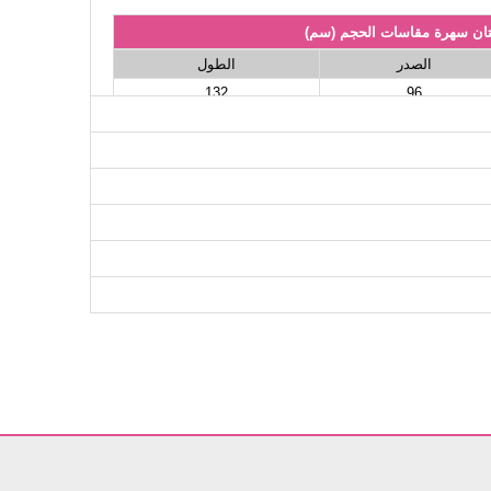
ان سهرة مقاسات الحجم (سم)
الصدر
الطول
132
96
132
102
132
106
132
112
132
116
132
120