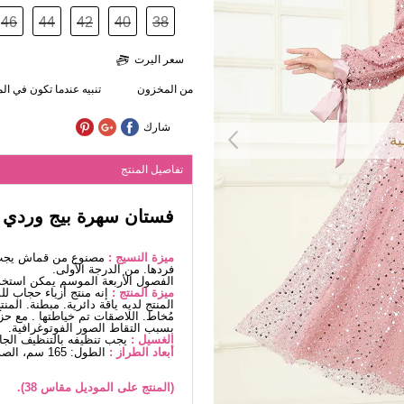
46
44
42
40
38
سعر اليرت
من المخزون
تنبيه عندما تكون في ا
شارك
ية
تفاصيل المنتج
فستان سهرة بيج وردي
ميزة النسيج :
مصنوع من قماش يجب غس
فردها. من الدرجة الأولى.
الفصول الأربعة الموسم يمكن استخد
ميزة المنتج :
إنه منتج أزياء حجاب ل
المنتج لديه ياقة دائرية. مبطنة. ا
مُخاط. اللاصقات تم خياطتها . مع حز
بسبب التقاط الصور الفوتوغرافية.
الغسيل :
يجب تنظيفه بالتنظيف الج
أبعاد الطراز :
الطول: 165 سم، الصدر: 80 سم، الخصر68، الوركين: 96 سم، الوزن: 54كغ
(المنتج على الموديل مقاس 38).