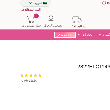
I
العربية
-
المساعدة&الدعم
0
تسجيل الدخول
سلة المشتريات
أين البضائع؟
كبيرة
الحجابات
القادمة منكم
تعليقات (5)