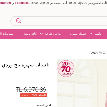
Facebook
و
nstagram
ملابس
فستان سهرة
ملابس خارجية
أناقة يومينة
المقاسات ال
فستان سهرة بيج وردي 2822ELC1143
TL
6.970,89
السلة %76 الخصم
اختر الحجم