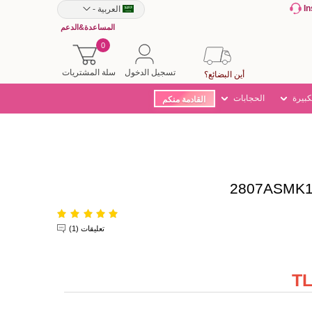
I
العربية
-
المساعدة&الدعم
0
تسجيل الدخول
سلة المشتريات
أين البضائع؟
كبيرة
الحجابات
القادمة منكم
تعليقات (1)