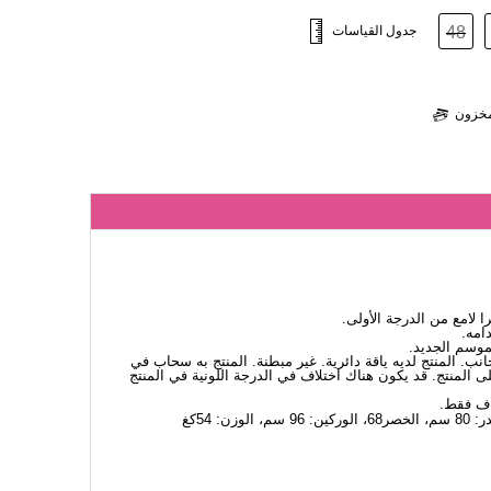
48
جدول القياسات
لمخزون
لامع من الدرجة الأولى.
امه.
لموسم الجديد.
نب. المنتج لديه ياقة دائرية. غير مبطنة. المنتج به سحاب في
 المنتج. قد يكون هناك اختلاف في الدرجة اللونية في المنتج
اف فقط.