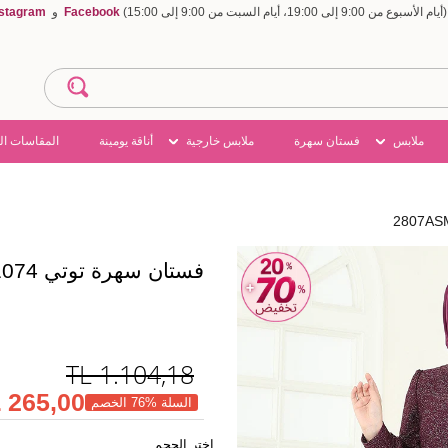
Facebook
و
nstagram
ملابس
فستان سهرة
ملابس خارجية
أناقة يومينة
المقاسات ال
فستان سهرة توتي 2807ASMK1074
TL
1.104,18
265,00 TL
السلة %76 الخصم
اختر الحجم