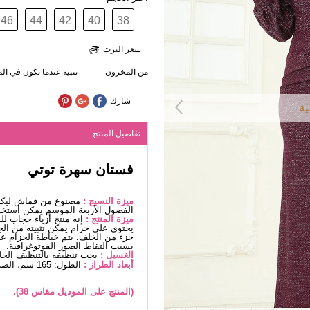
46
44
42
40
38
سعر اليرت
من المخزون
تنبيه عندما تكون في ا
شارك
ية
تفاصيل المنتج
فستان سهرة توتي
ميزة النسيج :
مصنوع من قماش ليكرا 
الفصول الأربعة الموسم يمكن استخد
ميزة المنتج :
إنه منتج أزياء حجاب ل
يحتوي على حزام يمكن تثبيته من الجا
جزء من الخلف. يتم خياطة الحزام على
بسبب التقاط الصور الفوتوغرافية.
الغسيل :
يجب تنظيفه بالتنظيف الج
أبعاد الطراز :
الطول: 165 سم، الصدر: 80 سم، الخصر68، الوركين: 96 سم، الوزن: 54كغ
(المنتج على الموديل مقاس 38).