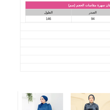
ان سهرة مقاسات الحجم (سم)
الصدر
الطول
146
94
146
98
146
102
146
106
146
110
146
116