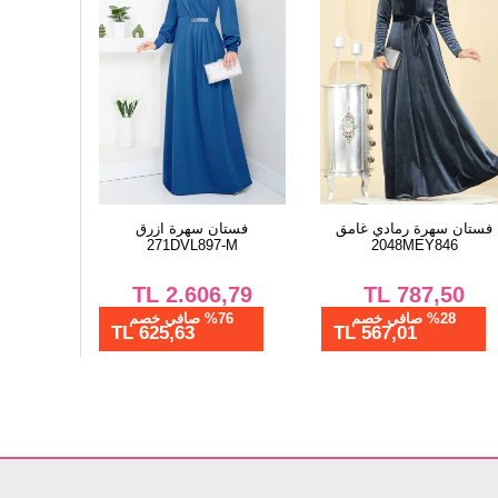
فستان سهرة رمادي غامق
فستان سهرة ازرق
271DVL897-M
2048MEY846
TL
2.606,79
TL
787,50
%28 صافي خصم
%76 صافي خصم
625,63 TL
567,01 TL