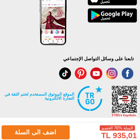
تابعنا على وسائل التواصل الإجتماعي
الموقع الموثوق المستخدم لختم الثقة في
التجارة الالكترونية
السلة %76 الخصم
اضف الى السلة
935,01 TL
جميع حقوق Modaselvim محفوظة ©2026