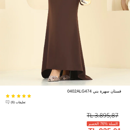
فستان سهرة بني 0402ALG474
تعليقات (6)
TL
3.895,87
السلة %76 الخصم