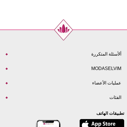
140-157
100
122
52
ألأسئلة المتكررة
MODASELVIM
عمليات الأعضاء
الفئات
تطبيقات الهاتف