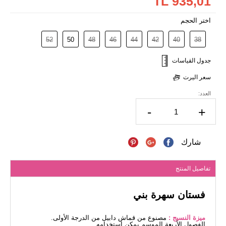
935,01 TL
اختر الحجم
52
50
48
46
44
42
40
38
جدول القياسات
سعر اليرت
العدد:
-
+
شارك
تفاصيل المنتج
فستان سهرة بني
ميزة النسيج :
مصنوع من قماش دابيل من الدرجة الأولى.
الفصول الأربعة الموسم يمكن استخدامه.