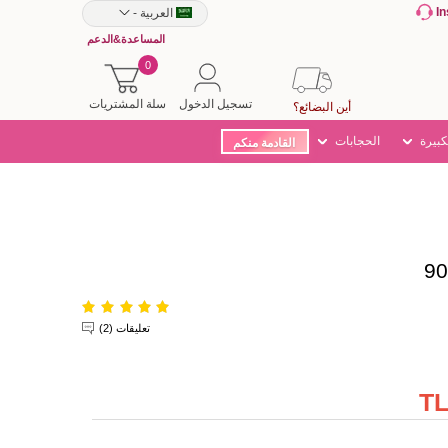
I
العربية
-
المساعدة&الدعم
0
تسجيل الدخول
سلة المشتريات
أين البضائع؟
كبيرة
الحجابات
القادمة منكم
تعليقات (2)