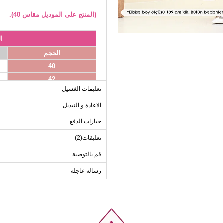
(المنتج على الموديل مقاس 40).
ا
الحجم
40
42
تعليمات الغسيل
44
46
الاعادة و التبديل
48
خيارات الدفع
50
تعليقات(2)
52
قم بالتوصية
رسالة عاجلة