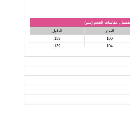
لفستان مقاسات الحجم (سم)
الصدر
الطول
139
100
139
104
139
108
139
112
139
116
139
120
139
124