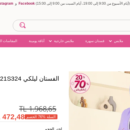
Facebook
و
nstagram
ملابس
فستان سهرة
ملابس خارجية
أناقة يومينة
المقاسات ال
الفستان ليلكي 9021S324
TL
1.968,65
472,48 TL
السلة %76 الخصم
اختر الحجم