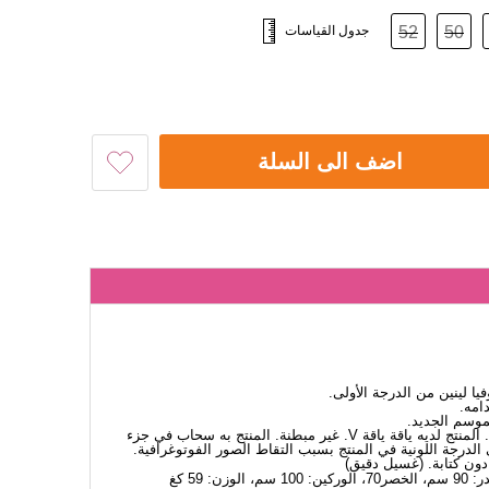
50
52
جدول القياسات
اضف الى السلة
 لينين من الدرجة الأولى.
امه.
لموسم الجديد.
يتميز بسحّاب أمامي للإغلاق بسحّاب. المنتج لديه ياقة ياقة V. غير مبطنة. المنتج به سحاب في جزء
الدرجة اللونية في المنتج بسبب التقاط الصور الفوتوغرافية.