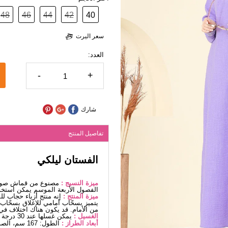
48
46
44
42
40
سعر اليرت
العدد:
-
+
شارك
تفاصيل المنتج
الفستان ليلكي
ميزة النسيج :
مصنوع من قماش صوفيا
الفصول الأربعة الموسم يمكن استخد
ميزة المنتج :
إنه منتج أزياء حجاب ل
من الأمام. قد يكون هناك اختلاف في 
الغسيل :
يمكن غسلها عند 30 درجة دون كتابة. (غسيل دقيق)
أبعاد الطراز :
الطول: 167 سم، الصدر: 90 سم، الخصر70، الوركين: 100 سم، الوزن: 59 كغ