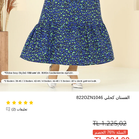
الفستان كحلي 822OZN1046
تعليقات (2)
TL
1.225,02
السلة %76 الخصم