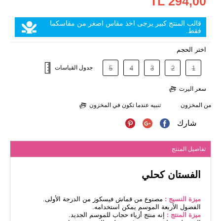
294,00 TL
قالب المنتج كبير يرجى اخذ مقاس اصغر من مقاسكما
فقط.
اختر الحجم
جدول القياسات
5
4
3
2
1
سعر اليرت
من المخزون
تنبيه عندما تكون في المخزون
شارك
تفاصيل المنتج
الفستان كحلي
ميزة النسيج :
مصنوع من قماش فيسكوز من الدرجة الأولى.
الفصول الأربعة الموسم يمكن استخدامه.
ميزة المنتج :
إنه منتج أزياء حجاب للموسم الجديد.