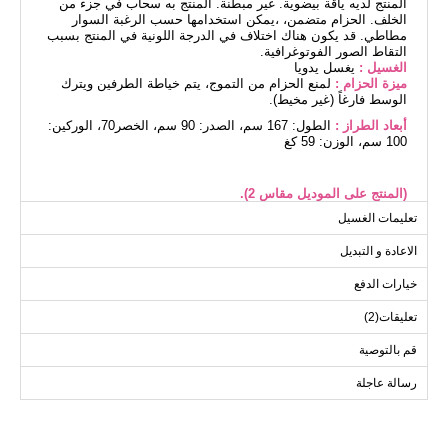
المنتج لديه ياقة بيضوية. غير مبطنة. المنتج به سحاب في جزء من
الخلف. الحزام متضمن، ،يمكن استخدامها حسب الرغبة السوار
مطاطي. قد يكون هناك اختلاف في الدرجة اللونية في المنتج بسبب
التقاط الصور الفوتوغرافية.
الغسيل :
يغسل يدويا
ميزة الحزام :
لمنع الحزام من التموج، يتم خياطة الطرفين ويترك
الوسط فارغاً (غير مخيط).
أبعاد الطراز :
الطول: 167 سم، الصدر: 90 سم، الخصر70، الوركين:
100 سم، الوزن: 59 كغ
(المنتج على الموديل مقاس 2).
تعليمات الغسيل
الاعادة و التبديل
الفستان مقاسات الحجم (سم)
الحجم
الصدر
الطول
خيارات الدفع
133
106
2
تعليقات(2)
133
112
3
قم بالتوصية
133
116
4
رسالة عاجلة
133
120
5