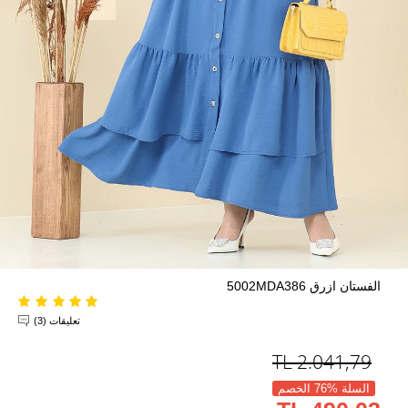
الفستان ازرق 5002MDA386
تعليقات (3)
TL
2.041,79
السلة %76 الخصم