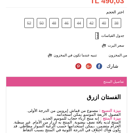
490,03 TL
اختر الحجم
52
50
48
46
44
42
40
38
جدول القياسات
سعر اليرت
من المخزون
تنبيه عندما تكون في المخزون
شارك
تفاصيل المنتج
الفستان ازرق
ميزة النسيج :
مصنوع من قماش إيروبين من الدرجة الأولى.
الفصول الأربعة الموسم يمكن استخدامه.
ميزة المنتج :
إنه منتج أزياء حجاب للموسم الجديد.
المنتج لديه ياقة نصف بيضوية. المنتج به أزرار من الأمام. غير مبطنة.
الحزام متضمن، ،يمكن استخدامها حسب الرغبة السوار مطاطي. قد
يكون هناك اختلاف في الدرجة اللونية في المنتج بسبب التقاط