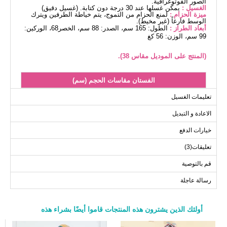
الصور الفوتوغرافية.
الغسيل :
يمكن غسلها عند 30 درجة دون كتابة. (غسيل دقيق)
ميزة الحزام :
لمنع الحزام من التموج، يتم خياطة الطرفين ويترك
الوسط فارغاً (غير مخيط).
أبعاد الطراز :
الطول: 165 سم، الصدر: 88 سم، الخصر68، الوركين:
99 سم، الوزن: 56 كغ
(المنتج على الموديل مقاس 38).
الفستان مقاسات الحجم (سم)
الحجم
الصدر
الطول
تعليمات الغسيل
138
98
38
الاعادة و التبديل
138
100
40
خيارات الدفع
138
102
42
تعليقات(3)
138
106
44
138
110
46
قم بالتوصية
138
114
48
رسالة عاجلة
138
118
50
138
120
52
أولئك الذين يشترون هذه المنتجات قاموا أيضًا بشراء هذه
a>