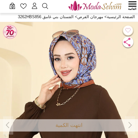
0
القائمة
الصفحة الرئيسية
>
مهرجان الفرص
>
الفستان بني غامق 3262HBS856
انتهت الكمية