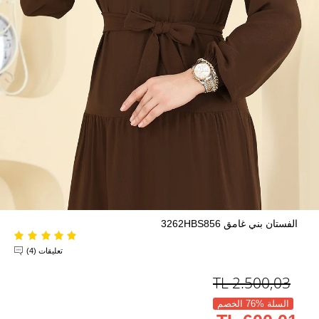
الفستان بني غامق 3262HBS856
تعليقات (4)
TL
2.500,03
السلة %76 الخصم