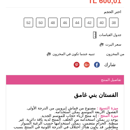
600,01 TL
اختر الحجم
52
50
48
46
44
42
40
38
جدول القياسات
سعر اليرت
من المخزون
تنبيه عندما تكون في المخزون
شارك
تفاصيل المنتج
الفستان بني غامق
ميزة النسيج :
مصنوع من قماش إيروبين من الدرجة الأولى.
الفصول الأربعة الموسم يمكن استخدامه.
ميزة المنتج :
إنه منتج أزياء حجاب للموسم الجديد.
يوجد زر يمكن استخدامه من الخلف. المنتج لديه ياقة دائرية. غير
مبطنة. الحزام متضمن، ،يمكن استخدامها حسب الرغبة السوار
مطاطي. قد يكون هناك اختلاف في الدرجة اللونية في المنتج بسبب