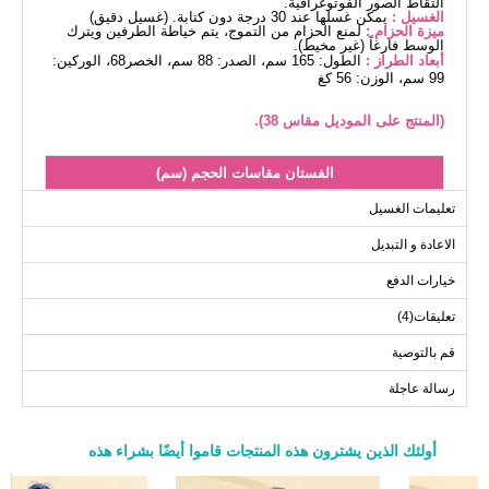
التقاط الصور الفوتوغرافية.
الغسيل :
يمكن غسلها عند 30 درجة دون كتابة. (غسيل دقيق)
ميزة الحزام :
لمنع الحزام من التموج، يتم خياطة الطرفين ويترك
الوسط فارغاً (غير مخيط).
أبعاد الطراز :
الطول: 165 سم، الصدر: 88 سم، الخصر68، الوركين:
99 سم، الوزن: 56 كغ
(المنتج على الموديل مقاس 38).
الفستان مقاسات الحجم (سم)
الحجم
الصدر
الطول
تعليمات الغسيل
132
100
38
الاعادة و التبديل
132
106
40
خيارات الدفع
132
110
42
تعليقات(4)
132
114
44
132
118
46
قم بالتوصية
132
122
48
رسالة عاجلة
132
126
50
132
128
52
أولئك الذين يشترون هذه المنتجات قاموا أيضًا بشراء هذه
a>