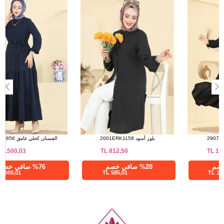
طقم أسود 2907SLK540
بلوز أسود 2001ERK1158
TL
812,50
TL
1.750,00
%28 صافي خصم
%28 صافي خصم
585,01 TL
1260,00 TL