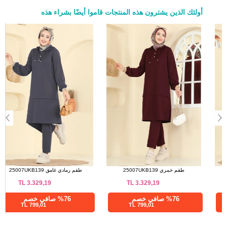
أولئك الذين يشترون هذه المنتجات قاموا أيضًا بشراء هذه
a>
بنطلون مقاسات الحجم (سم)
الحجم
الطول
95
38
95
40
95
42
95
44
95
46
95
48
95
50
95
52
طقم كحلي 25007UKB139
طقم خمري 25007UKB139
TL
3.329,19
TL
3.329,19
%76 صافي خصم
%76 صافي خصم
799,01 TL
799,01 TL