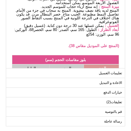
الفصول الأربعة الموسم يمكن استخدامه.
ميزة المنتج :
إنه منتج أزياء حجاب للموسم الجديد.
المنتج لديه ياقة نصف بيضوية. المنتج به سحاب في جزء من الأمام.
تفاصيل النمط مطبوعة. الجيب متاح. خصر البنطال مرن. قد يكون
هناك اختلاف في الدرجة اللونية في المنتج بسبب التقاط الصور
الفوتوغرافية.
الغسيل :
يمكن غسلها عند 30 درجة دون كتابة. (غسيل دقيق)
أبعاد الطراز :
الطول: 165 سم، الصدر: 80 سم، الخصر68، الوركين:
96 سم، الوزن: 54كغ
(المنتج على الموديل مقاس 38).
بلوز مقاسات الحجم (سم)
الحجم
الصدر
الطول
تعليمات الغسيل
93
98
38
الاعادة و التبديل
93
102
40
93
106
42
خيارات الدفع
93
112
44
تعليقات(2)
93
116
46
قم بالتوصية
93
120
48
رسالة عاجلة
93
124
50
93
128
52