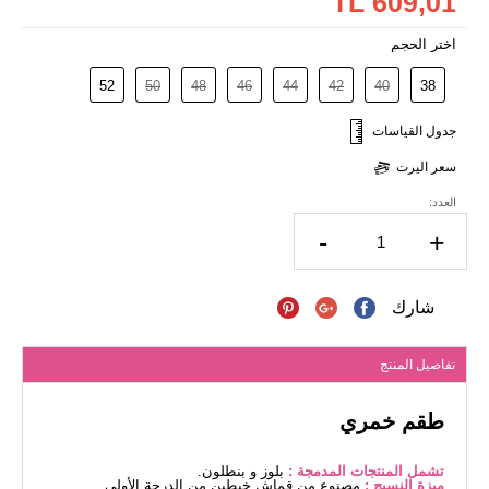
609,01 TL
اختر الحجم
52
50
48
46
44
42
40
38
جدول القياسات
سعر اليرت
العدد:
-
+
شارك
تفاصيل المنتج
طقم خمري
تشمل المنتجات المدمجة :
بلوز و بنطلون.
ميزة النسيج :
مصنوع من قماش خيطين من الدرجة الأولى.