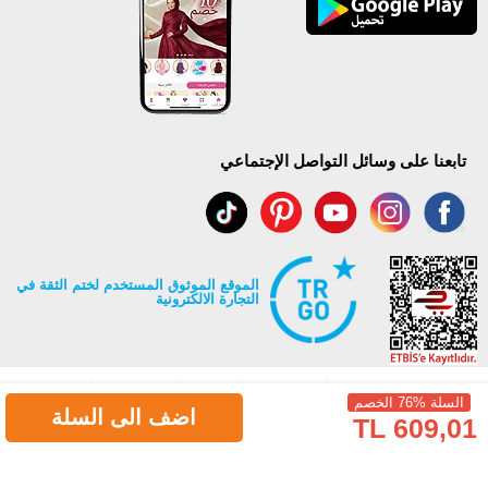
تابعنا على وسائل التواصل الإجتماعي
الموقع الموثوق المستخدم لختم الثقة في
التجارة الالكترونية
السلة %76 الخصم
اضف الى السلة
609,01 TL
جميع حقوق Modaselvim محفوظة ©2026