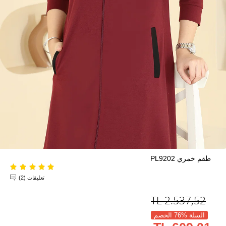
طقم خمري PL9202
تعليقات (2)
TL
2.537,52
السلة %76 الخصم