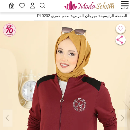
0
القائمة
الصفحة الرئيسية
>
مهرجان الفرص
>
طقم خمري PL9202