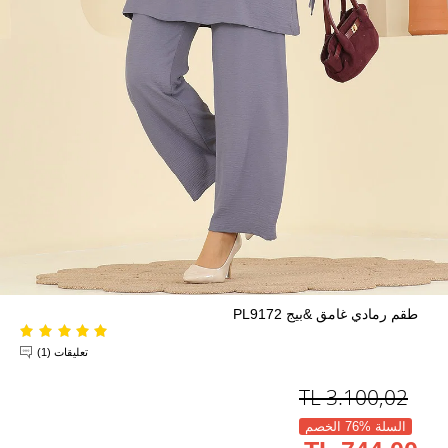
طقم رمادي غامق &بيج PL9172
تعليقات (1)
TL
3.100,02
السلة %76 الخصم