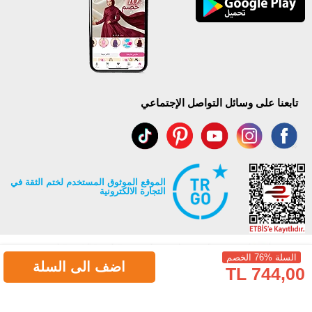
تابعنا على وسائل التواصل الإجتماعي
الموقع الموثوق المستخدم لختم الثقة في
التجارة الالكترونية
السلة %76 الخصم
اضف الى السلة
744,00 TL
جميع حقوق Modaselvim محفوظة ©2026