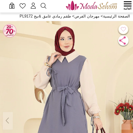
0
القائمة
الصفحة الرئيسية
>
مهرجان الفرص
>
طقم رمادي غامق &بيج PL9172