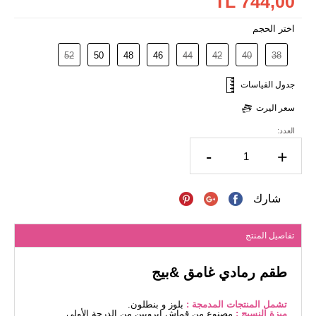
744,00 TL
اختر الحجم
52
50
48
46
44
42
40
38
جدول القياسات
سعر اليرت
العدد:
-
+
شارك
تفاصيل المنتج
طقم رمادي غامق &بيج
تشمل المنتجات المدمجة :
بلوز و بنطلون.
ميزة النسيج :
مصنوع من قماش إيروبين من الدرجة الأولى.