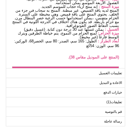
الفصول الأربعة الموسم يمكن استخدامه.
ميزة المنتج :
إنه منتج أزياء حجاب للموسم الجديد.
المنتج لديه ياقة القميص. غير مبطنة. المنتج به سحاب في جزء من
الخلف. يحتوي المنتج على ياقة قميص. وهي مخيطة على السترة.
الحزام متضمن، ،يمكن استخدامها حسب الرغبة خصر البنطال مرن.
مع حزام بأربطة. قد يكون هناك اختلاف في الدرجة اللونية في المنتج
بسبب التقاط الصور الفوتوغرافية.
الغسيل :
يمكن غسلها عند 30 درجة دون كتابة. (غسيل دقيق)
ميزة الحزام :
لمنع الحزام من التموج، يتم خياطة الطرفين ويترك
الوسط فارغاً (غير مخيط).
أبعاد الطراز :
الطول: 165 سم، الصدر: 80 سم، الخصر68، الوركين:
96 سم، الوزن: 54كغ
(المنتج على الموديل مقاس 38).
بلوز مقاسات الحجم (سم)
تعليمات الغسيل
الحجم
الصدر
الطول
الاعادة و التبديل
83
98
38
خيارات الدفع
83
104
40
تعليقات(1)
83
108
42
83
112
44
قم بالتوصية
83
116
46
رسالة عاجلة
83
120
48