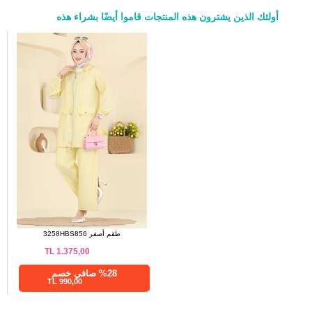
83
124
50
أولئك الذين يشترون هذه المنتجات قاموا أيضًا بشراء هذه
83
128
52
a>
بنطلون مقاسات الحجم (سم)
الحجم
الطول
99
38
99
40
99
42
99
44
99
46
99
48
99
50
طقم أصفر 3258HBS856
99
52
TL
1.375,00
%28 صافي خصم
990,00 TL