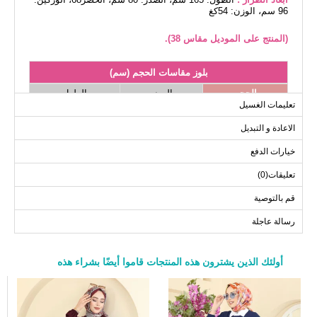
96 سم، الوزن: 54كغ
(المنتج على الموديل مقاس 38).
بلوز مقاسات الحجم (سم)
الحجم
الصدر
الطول
تعليمات الغسيل
88
98
38
الاعادة و التبديل
88
100
40
88
106
42
خيارات الدفع
88
108
44
تعليقات(0)
88
112
46
قم بالتوصية
88
114
48
رسالة عاجلة
88
120
50
88
124
52
أولئك الذين يشترون هذه المنتجات قاموا أيضًا بشراء هذه
a>
بنطلون مقاسات الحجم (سم)
الحجم
الطول