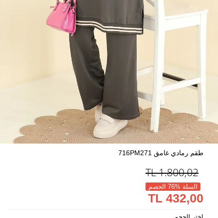
طقم رمادي غامق 716PM271
TL
1.800,02
السلة %76 الخصم
432,00 TL
اختر الحجم