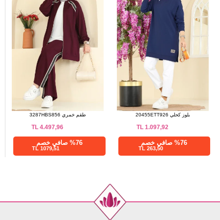
99
38
99
40
99
42
99
44
99
46
99
48
99
50
99
52
بلوز كحلي 20455ETT926
طقم خمري 3287HBS856
TL
4.497,96
TL
1.097,92
%76 صافي خصم
%76 صافي خصم
1079,51 TL
263,50 TL