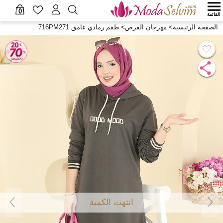
0
القائمة
الصفحة الرئيسية
>
مهرجان الفرص
>
طقم رمادي غامق 716PM271
انتهت الكمية