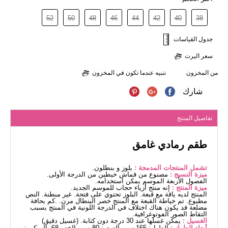
52
50
48
46
44
42
40
38
جدول القياسات
سعر اليرت
من المخزون
تنبيه عندما تكون في المخزون
شارك
تفاصيل المنتج
طقم رمادي غامق
تشمل المنتجات المدمجة :
بلوز و بنطلون.
ميزة النسيج :
مصنوع من قماش خيطين من الدرجة الأولى.
الفصول الأربعة الموسم يمكن استخدامه.
ميزة المنتج :
إنه منتج أزياء حجاب للموسم الجديد.
المنتج لديه ياقة مع قبعة. البلوز تحتوي على فتحة. غير مبطنة. النص
مطبوع. تم خياطة القبعة مع المنتج خصر البنطال مرن. .كم بحافة
مضلعة قد يكون هناك اختلاف في الدرجة اللونية في المنتج بسبب
التقاط الصور الفوتوغرافية.
الغسيل :
يمكن غسلها عند 30 درجة دون كتابة. (غسيل دقيق)
أبعاد الطراز :
الطول: 165 سم، الصدر: 80 سم، الخصر68، الوركين: