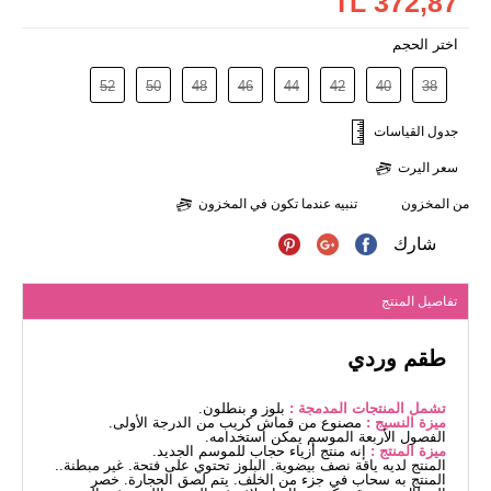
372,87 TL
اختر الحجم
52
50
48
46
44
42
40
38
جدول القياسات
سعر اليرت
من المخزون
تنبيه عندما تكون في المخزون
شارك
تفاصيل المنتج
طقم وردي
تشمل المنتجات المدمجة :
بلوز و بنطلون.
ميزة النسيج :
مصنوع من قماش كريب من الدرجة الأولى.
الفصول الأربعة الموسم يمكن استخدامه.
ميزة المنتج :
إنه منتج أزياء حجاب للموسم الجديد.
المنتج لديه ياقة نصف بيضوية. البلوز تحتوي على فتحة. غير مبطنة..
المنتج به سحاب في جزء من الخلف. يتم لصق الحجارة. خصر