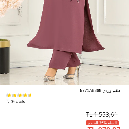
طقم وردي 5771AB368
تعليقات (9)
TL
1.553,61
السلة %76 الخصم