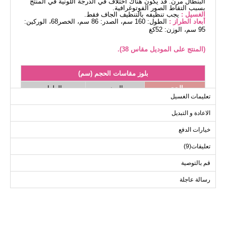
البنطال مرن. قد يكون هناك اختلاف في الدرجة اللونية في المنتج
بسبب التقاط الصور الفوتوغرافية.
الغسيل :
يجب تنظيفه بالتنظيف الجاف فقط.
أبعاد الطراز :
الطول: 160 سم، الصدر: 86 سم، الخصر68، الوركين:
95 سم، الوزن: 52كغ
(المنتج على الموديل مقاس 38).
بلوز مقاسات الحجم (سم)
الحجم
الصدر
الطول
تعليمات الغسيل
119
96
38
الاعادة و التبديل
119
100
40
119
104
42
خيارات الدفع
119
108
44
تعليقات(9)
119
112
46
قم بالتوصية
119
116
48
رسالة عاجلة
119
122
50
119
126
52