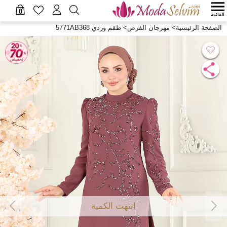
0
القائمة
الصفحة الرئيسية
>
مهرجان الفرص
>
طقم وردي 5771AB368
انتهت الكمية