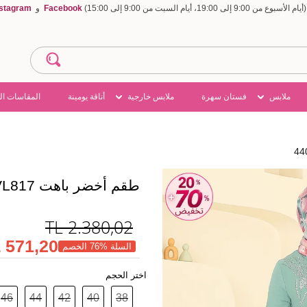
Facebook
و
nstagram
ملابس
فستان سهرة
ملابس خارجية
أناقة يومينة
المقاسات ال
طقم أخضر باهت 440DVL817
TL
2.380,02
571,20 TL
السلة %76 الخصم
اختر الحجم
46
44
42
40
38