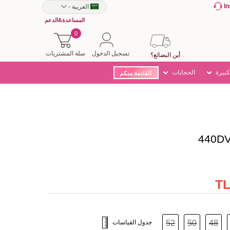
I
العربية
-
المساعدة&الدعم
0
تسجيل الدخول
سلة المشتريات
أين البضائع؟
كبيرة
الحجابات
القادمة منكم
48
50
52
جدول القياسات