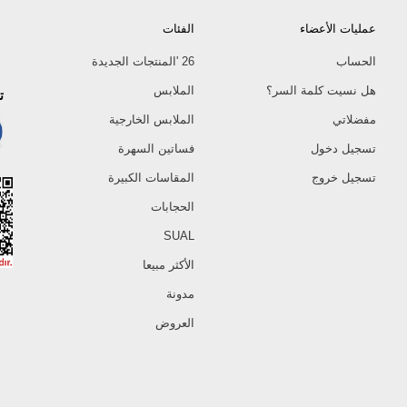
44
عمليات الأعضاء
الفئات
46
48
الحساب
26 'المنتجات الجديدة
50
هل نسيت كلمة السر؟
الملابس
ت
52
مفضلاتي
الملابس الخارجية
تسجيل دخول
فساتين السهرة
تسجيل خروج
المقاسات الكبيرة
الحجابات
SUAL
الأكثر مبيعا
مدونة
العروض