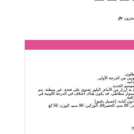
لمخزون
طلون.
ين من الدرجة الأولى.
امه.
لموسم الجديد.
 به أزرار من الأمام. البلوز تحتوي على فتحة. غير مبطنة. يتم
سوار مطاطي. قد يكون هناك اختلاف في الدرجة اللونية في
فية.