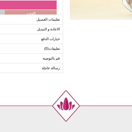
الحجم
تعليمات الغسيل
38
40
الاعادة و التبديل
42
خيارات الدفع
44
تعليقات(0)
46
قم بالتوصية
48
50
رسالة عاجلة
52
ب
الحجم
38
40
42