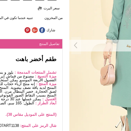
سعر اليرت
من المخزون
تنبيه عندما تكون في ا
شارك
تفاصيل المنتج
ية
طقم أخضر باهت
تشمل المنتجات المدمجة :
بلوز و بن
ميزة النسيج :
مصنوع من قماش إيروب
الفصول الأربعة الموسم يمكن استخد
ميزة المنتج :
إنه منتج أزياء حجاب ل
المنتج لديه ياقة نصف بيضوية. المنتج
لصق الحجارة. خصر البنطال مرن. ال
المنتج بسبب التقاط الصور الفوتوغرا
الغسيل :
يمكن غسلها عند 30 درجة دون كتابة. (غسيل دقيق)
أبعاد الطراز :
الطول: 165 سم، الصدر: 88 سم، الخصر68، الوركين: 99 سم، الوزن: 56 كغ
(المنتج على الموديل مقاس 38).
شال الرمز على المنتج:
707ART1138