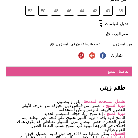
52
50
48
46
44
42
40
38
جدول القياسات
سعر اليرت
من المخزون
تنبيه عندما تكون في المخزون
شارك
تفاصيل المنتج
طقم زيتي
تشمل المنتجات المدمجة :
بلوز و بنطلون.
ميزة النسيج :
مصنوع من قماش دبل محبوكة من الدرجة الأولى.
الفصول الأربعة الموسم يمكن استخدامه.
ميزة المنتج :
إنه منتج أزياء حجاب للموسم الجديد.
المنتج لديه ياقة دائرية. البلوز تحتوي على فتحة. غير مبطنة. يتم
لصق الحجارة. خصر البنطال مرن. السوار مطاطي. قد يكون هناك
اختلاف في الدرجة اللونية في المنتج بسبب التقاط الصور
الفوتوغرافية.
الغسيل :
يمكن غسلها عند 30 درجة دون كتابة. (غسيل دقيق)
أبعاد الطراز :
الطول: 165 سم، الصدر: 80 سم، الخصر68، الوركين: