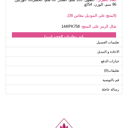
96 سم، الوزن: 54كغ
(المنتج على الموديل مقاس 38).
شال الرمز على المنتج:
144IPK758
بلوز مقاسات الحجم (سم)
تعليمات الغسيل
الحجم
الصدر
الطول
الاعادة و التبديل
102
94
38
102
98
40
خيارات الدفع
102
102
42
تعليقات(0)
102
106
44
قم بالتوصية
102
110
46
رسالة عاجلة
102
116
48
102
120
50
102
122
52
بنطلون مقاسات الحجم (سم)