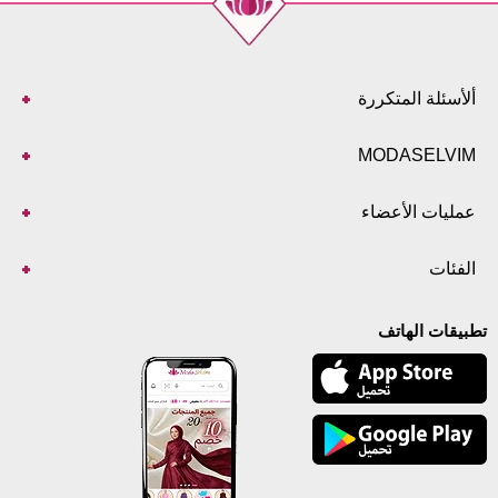
الحجم
الطول
101
38
101
40
ألأسئلة المتكررة
101
42
101
44
MODASELVIM
101
46
101
48
عمليات الأعضاء
101
50
101
52
الفئات
تطبيقات الهاتف