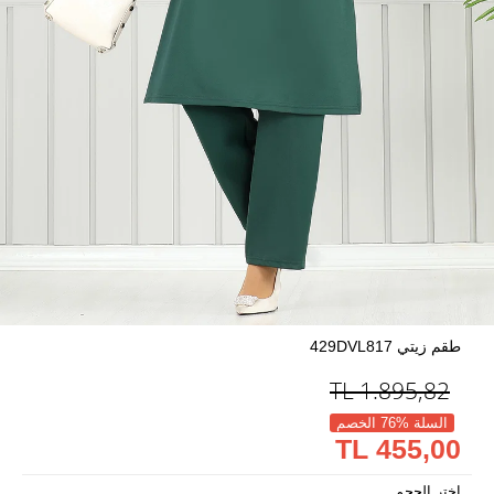
طقم زيتي 429DVL817
TL
1.895,82
السلة %76 الخصم
455,00 TL
اختر الحجم