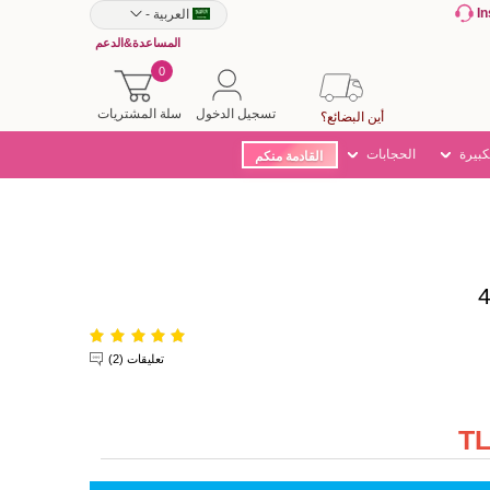
I
العربية
-
المساعدة&الدعم
0
تسجيل الدخول
سلة المشتريات
أين البضائع؟
كبيرة
الحجابات
القادمة منكم
تعليقات (2)