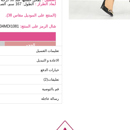
أبعاد الطراز :
الطول: 167 سم، الصدر: 90 سم، الخصر70، الوركين: 100 سم، الوزن: 59 كغ
(المنتج على الموديل مقاس 38).
شال الرمز على المنتج:
204MDI1081
الحجم
تعليمات الغسيل
40
42
الاعادة و التبديل
44
خيارات الدفع
46
تعليقات(2)
48
قم بالتوصية
50
52
رسالة عاجلة
ب
الحجم