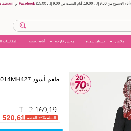
Facebook
و
nstagram
ملابس
فستان سهرة
ملابس خارجية
أناقة يومينة
المقاسات ال
طقم أسود 4014MH427
TL
2.169,19
520,61 TL
السلة %76 الخصم