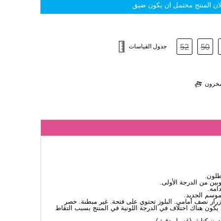
 لان المنتج محتمل ان يكون ضيق
50
52
جدول القياسات
لمخزون
طلون.
ين من الدرجة الأولى.
امه.
لموسم الجديد.
 أزرار نصف أمامي. البلوز تحتوي على فتحة. غير مبطنة. خصر
 يكون هناك اختلاف في الدرجة اللونية في المنتج بسبب التقاط