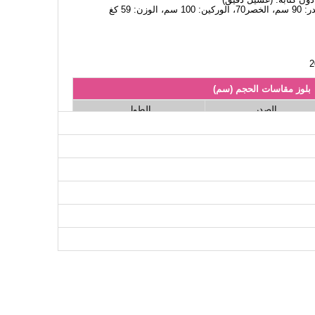
بلوز مقاسات الحجم (سم)
الصدر
الطول
109
96
109
98
109
102
109
106
109
112
109
116
109
120
نطلون مقاسات الحجم (سم)
الطول