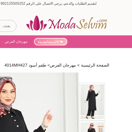
لتقديم الطلبات والدعم، يرجى الاتصال على الرقم 902125505252 (أيام الأسبوع من 9:00 إلى 19:00، أيام السبت من 9:00 إلى 15:00)
مهرجان الفرص
'26منتجاتجديدة
الصفحة الرئيسية
>
مهرجان الفرص
>
طقم أسود 4014MH427