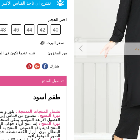
نقترح ان تاخذ القياس الاكبر
اختر الحجم
48
46
44
42
40
سعر اليرت
ية
من المخزون
تنبيه عندما تكون في ا
شارك
تفاصيل المنتج
طقم أسود
تشمل المنتجات المدمجة :
بلوز و بن
ميزة النسيج :
مصنوع من قماش إيروب
الفصول الأربعة الموسم يمكن استخد
ميزة المنتج :
إنه منتج أزياء حجاب ل
المنتج لديه ياقة القميص. المنتج به
البنطال مرن. أزرار الكفة نشطة. قد
الصور الفوتوغرافية.
الغسيل :
يمكن غسلها عند 30 درجة دون كتابة. (غسيل دقيق)