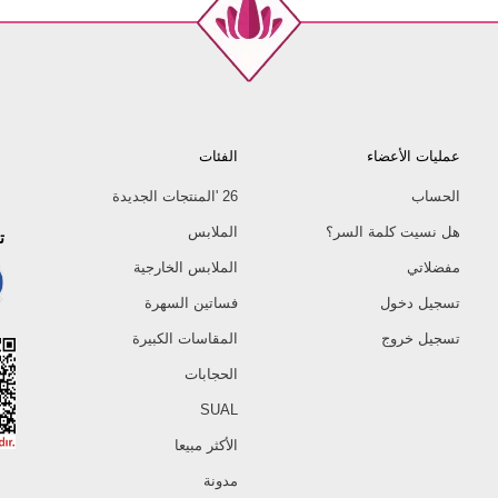
40
42
44
46
48
عمليات الأعضاء
الفئات
50
52
الحساب
26 'المنتجات الجديدة
هل نسيت كلمة السر؟
الملابس
ت
مفضلاتي
الملابس الخارجية
تسجيل دخول
فساتين السهرة
تسجيل خروج
المقاسات الكبيرة
الحجابات
SUAL
الأكثر مبيعا
مدونة