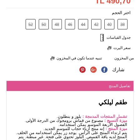
490,70 TL
اختر الحجم
52
50
48
46
44
42
40
38
جدول القياسات
سعر اليرت
من المخزون
تنبيه عندما تكون في المخزون
شارك
تفاصيل المنتج
طقم ليلكي
تشمل المنتجات المدمجة :
بلوز و بنطلون.
ميزة النسيج :
مصنوع من قماش برومجوك من الدرجة الأولى.
الفصول الأربعة الموسم يمكن استخدامه.
ميزة المنتج :
إنه منتج أزياء حجاب للموسم الجديد.
يتم ارتداء المنتج على الرأس. يوجد زر يمكن استخدامه من الخلف.
المنتج لديه ياقة القميص. البلوز تحتوي على فتحة. غير مبطنة. يتم