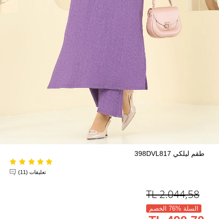
طقم ليلكي 398DVL817
تعليقات (11)
TL
2.044,58
السلة %76 الخصم