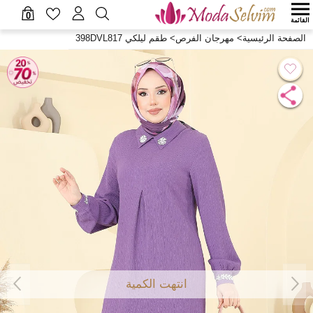
0
القائمة
الصفحة الرئيسية
>
مهرجان الفرص
>
طقم ليلكي 398DVL817
انتهت الكمية