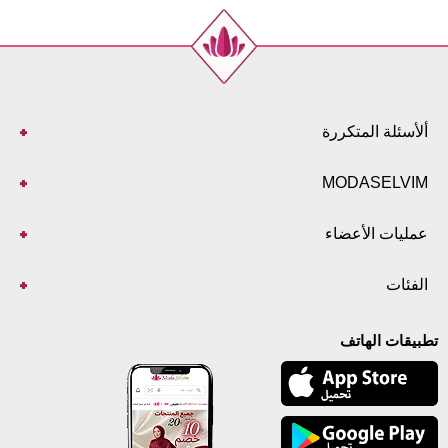
بنطلون مقاسات الحجم (سم)
الحجم
الطول
102
38
102
40
102
42
ألأسئلة المتكررة
102
44
102
46
MODASELVIM
102
48
102
50
عمليات الأعضاء
102
52
الفئات
تطبيقات الهاتف