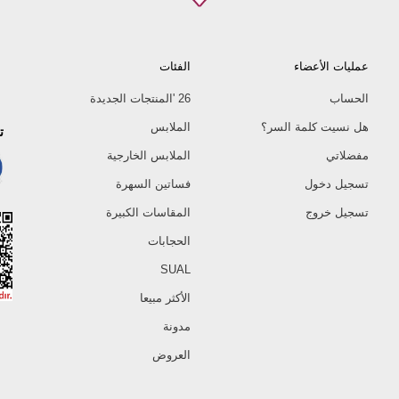
42
44
46
عمليات الأعضاء
الفئات
48
50
الحساب
26 'المنتجات الجديدة
52
هل نسيت كلمة السر؟
الملابس
ت
مفضلاتي
الملابس الخارجية
تسجيل دخول
فساتين السهرة
تسجيل خروج
المقاسات الكبيرة
الحجابات
SUAL
الأكثر مبيعا
مدونة
العروض