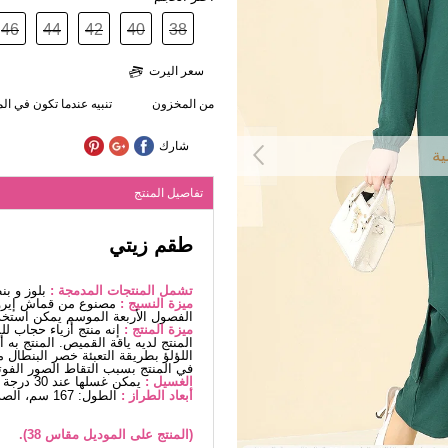
46
44
42
40
38
سعر اليرت
من المخزون
تنبيه عندما تكون في ا
شارك
ية
تفاصيل المنتج
طقم زيتي
تشمل المنتجات المدمجة :
بلوز و بن
ميزة النسيج :
مصنوع من قماش إيروب
الفصول الأربعة الموسم يمكن استخد
ميزة المنتج :
إنه منتج أزياء حجاب ل
المنتج لديه ياقة القميص. المنتج به 
اللؤلؤ بطريقة التعبئة خصر البنطال
في المنتج بسبب التقاط الصور الفوت
الغسيل :
يمكن غسلها عند 30 درجة دون كتابة. (غسيل دقيق)
أبعاد الطراز :
الطول: 167 سم، الصدر: 90 سم، الخصر70، الوركين: 100 سم، الوزن: 59 كغ
(المنتج على الموديل مقاس 38).