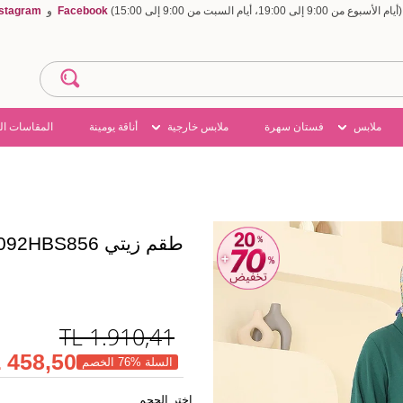
Facebook
و
nstagram
ملابس
فستان سهرة
ملابس خارجية
أناقة يومينة
المقاسات ال
طقم زيتي 3092HBS856
TL
1.910,41
458,50 TL
السلة %76 الخصم
اختر الحجم