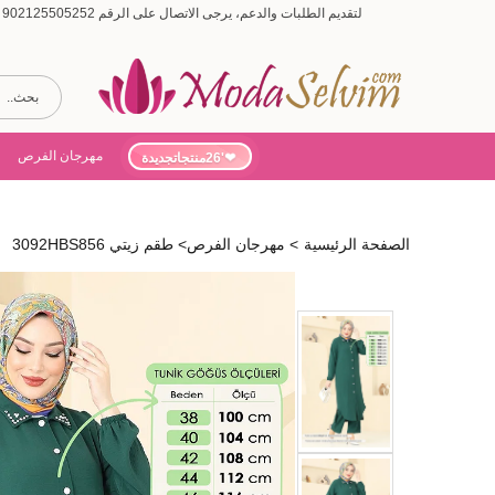
لتقديم الطلبات والدعم، يرجى الاتصال على الرقم 902125505252 (أيام الأسبوع من 9:00 إلى 19:00، أيام السبت من 9:00 إلى 15:00)
مهرجان الفرص
'26منتجاتجديدة
الصفحة الرئيسية
>
مهرجان الفرص
>
طقم زيتي 3092HBS856