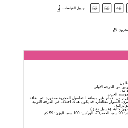
48
50
52
جدول القياسات
لمخزون
طلون.
ين من الدرجة الأولى.
امه.
لموسم الجديد.
أزرار من الأمام. غير مبطنة. التفاصيل الحجرية محفورة. تم اضافة
 مرن. السوار مطاطي. قد يكون هناك اختلاف في الدرجة اللونية
وغرافية.