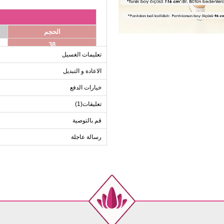
الحجم
38
تعليمات الغسيل
40
42
الاعادة و التبديل
44
خيارات الدفع
46
تعليقات(1)
48
قم بالتوصية
50
52
رسالة عاجلة
ب
الحجم
38
40