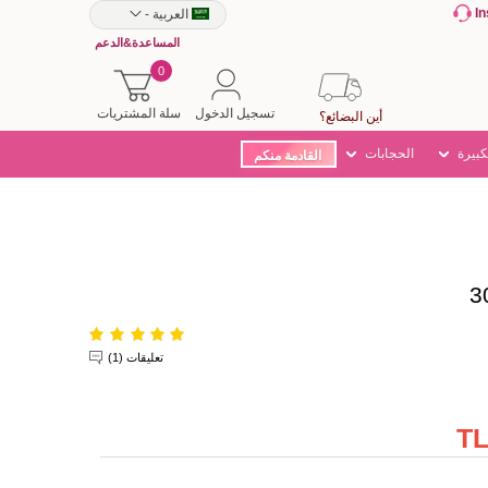
I
العربية
-
المساعدة&الدعم
0
تسجيل الدخول
سلة المشتريات
أين البضائع؟
كبيرة
الحجابات
القادمة منكم
تعليقات (1)