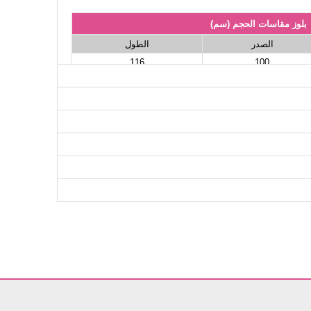
بلوز مقاسات الحجم (سم)
الصدر
الطول
116
100
116
104
116
108
116
112
116
116
116
120
116
126
116
130
نطلون مقاسات الحجم (سم)
الطول
96
96