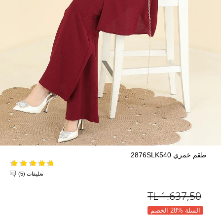
طقم خمري 2876SLK540
تعليقات (5)
TL
1.637,50
السلة %28 الخصم