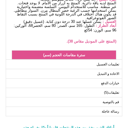
المنتج لديه ياقة دائرية. المنتج به أزرار من الأمام. لا يوجد فتحات.
غير مبطنة. مناسب للاستخدام اليومي. السلسة متضمنة واختيارية
يمكن استخدامها حسب الرغبة خصر البنطال مرن. السوار مطاطي.
قد يكون هناك اختلاف في الدرجة اللونية في المنتج بسبب التقاط
الصور الفوتوغرافية.
الغسيل :
يمكن غسلها عند 30 درجة دون كتابة. (غسيل دقيق)
أبعاد الطراز :
الطول: 165 سم، الصدر: 80 سم، الخصر68، الوركين:
96 سم، الوزن: 54كغ
(المنتج على الموديل مقاس 38).
سترة مقاسات الحجم (سم)
الحجم
الصدر
الطول
تعليمات الغسيل
85
94
38
الاعادة و التبديل
85
98
40
خيارات الدفع
85
102
42
تعليقات(5)
85
108
44
85
116
46
قم بالتوصية
85
120
48
رسالة عاجلة
85
124
50
85
126
52
أولئك الذين يشترون هذه المنتجات قاموا أيضًا بشراء هذه