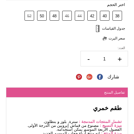
اختر الحجم
52
50
48
46
44
42
40
38
جدول القياسات
سعر اليرت
العدد:
-
+
شارك
تفاصيل المنتج
طقم خمري
تشمل المنتجات المدمجة :
سترة, بلوز و بنطلون.
ميزة النسيج :
مصنوع من قماش إيروبين من الدرجة الأولى.
الفصول الأربعة الموسم يمكن استخدامه.
ميزة المنتج :
إنه منتج أزياء حجاب للموسم الجديد.