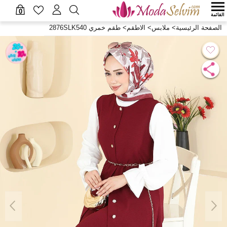
0
القائمة
الصفحة الرئيسية
>
ملابس
>
الاطقم
>
طقم خمري 2876SLK540