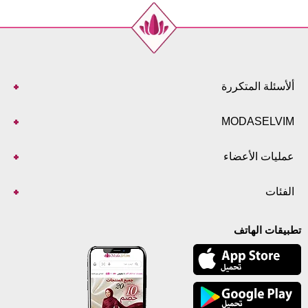
102
42
102
44
102
46
102
48
102
50
ألأسئلة المتكررة
102
52
MODASELVIM
عمليات الأعضاء
الفئات
تطبيقات الهاتف