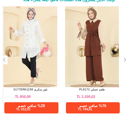
a>
بلوز مقاسات الحجم (سم)
الحجم
الصدر
الطول
60
100
38
60
102
40
60
106
42
60
112
44
60
118
46
60
122
48
60
124
50
60
128
52
طقم أسود 3254HBS856
طقم عسلي PL9172
TL
3.100,02
TL
1.537,50
بنطلون مقاسات الحجم (سم)
%28 صافي خصم
%76 صافي خصم
744,01 TL
1107,00 TL
الحجم
الطول
102
38
102
40