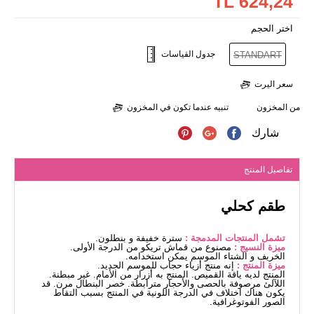
624,24 TL
اختر الحجم
جدول القياسات
STANDART
سعر اليرت
من المخزون
تنبيه عندما تكون في المخزون
شارك
تفاصيل المنتج
طقم كحلي
تشمل المنتجات المدمجة :
سترة خفيفة و بنطلون.
ميزة النسيج :
مصنوع من قماش تريكو من الدرجة الأولى.
الخريف و الشتاء الموسم يمكن استخدامه.
ميزة المنتج :
إنه منتج أزياء حجاب للموسم الجديد.
المنتج لديه ياقة القميص. المنتج به أزرار من الأمام. غير مبطنة.
اللآلئ مرصوفة بالحصى والأحجار مترابطة. خصر البنطال مرن. قد
يكون هناك اختلاف في الدرجة اللونية في المنتج بسبب التقاط
الصور الفوتوغرافية.