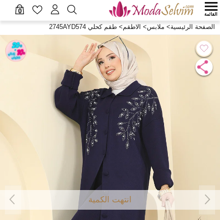
0
القائمة
الصفحة الرئيسية
>
ملابس
>
الاطقم
>
طقم كحلي 2745AYD574
انتهت الكمية