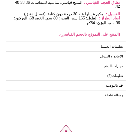
نطاق الحجم القياسي :
المنتج قياسي، مناسبة للمقاسات 36-38-40-
42.
الغسيل :
يمكن غسلها عند 30 درجة دون كتابة. (غسيل دقيق)
أبعاد الطراز :
الطول: 165 سم، الصدر: 80 سم، الخصر68، الوركين:
96 سم، الوزن: 54كغ
(المنتج على النموذج بالحجم القياسي).
سترة خفيفة مقاسات الحجم
تعليمات الغسيل
(سم)
الاعادة و التبديل
الحجم
الصدر
الطول
91
112
Standart
خيارات الدفع
تعليقات(2)
بنطلون مقاسات الحجم (سم)
قم بالتوصية
الحجم
الطول
رسالة عاجلة
102
Standart