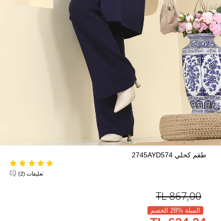
طقم كحلي 2745AYD574
تعليقات (2)
TL
867,00
السلة %28 الخصم