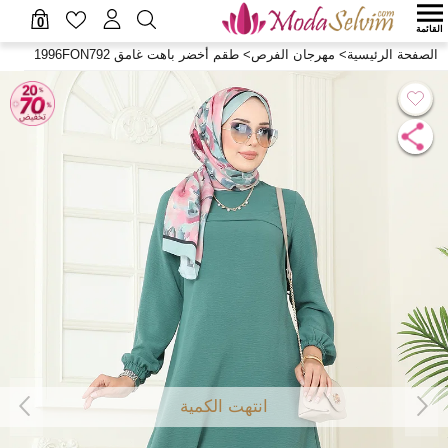
0
القائمة
الصفحة الرئيسية
>
مهرجان الفرص
>
طقم أخضر باهت غامق 1996FON792
انتهت الكمية