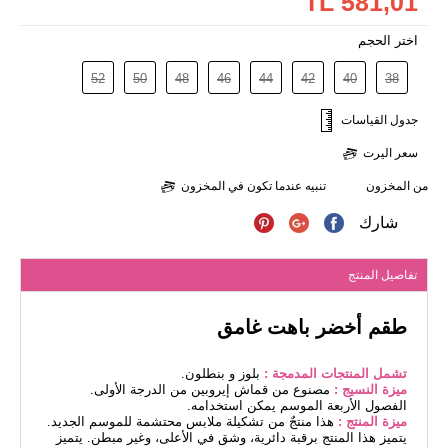
581,01 TL
اختر الحجم
52
50
48
46
44
42
40
38
جدول القياسات
سعر اليرت
من المخزون
تنبيه عندما تكون في المخزون
شارك
تفاصيل المنتج
طقم أخضر باهت غامق
تشمل المنتجات المدمجة :
بلوز و بنطلون.
ميزة النسيج :
مصنوع من قماش إيروبين من الدرجة الأولى.
الفصول الأربعة الموسم يمكن استخدامه.
ميزة المنتج :
هذا منتجٌ من تشكيلة ملابس محتشمة للموسم الجديد.
يتميز هذا المنتج برقبة دائرية، وشق في الأعلى، وغير مبطن. يتميز