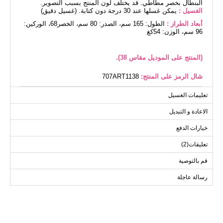
البنطال بخصر مطاطي. قد يختلف لون المنتج بسبب التصوير.
الغسيل :
يمكن غسلها عند 30 درجة دون كتابة. (غسيل دقيق)
أبعاد الطراز :
الطول: 165 سم، الصدر: 80 سم، الخصر68، الوركين:
96 سم، الوزن: 54كغ
(المنتج على الموديل مقاس 38).
شال الرمز على المنتج:
707ART1138
بلوز مقاسات الحجم (سم)
تعليمات الغسيل
الحجم
الصدر
الطول
الاعادة و التبديل
110
98
38
خيارات الدفع
110
100
40
تعليقات(2)
110
106
42
110
110
44
قم بالتوصية
110
116
46
رسالة عاجلة
110
118
48
110
122
50
110
126
52