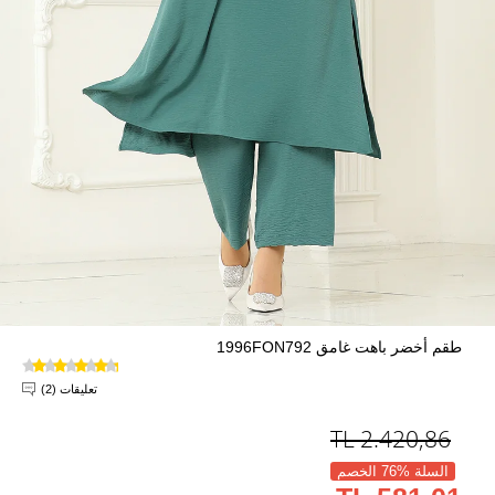
طقم أخضر باهت غامق 1996FON792
تعليقات (2)
TL
2.420,86
السلة %76 الخصم