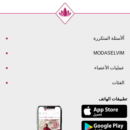
بنطلون مقاسات الحجم (سم)
الحجم
الطول
98
38
98
40
ألأسئلة المتكررة
98
42
MODASELVIM
98
44
98
46
عمليات الأعضاء
98
48
98
50
الفئات
98
52
تطبيقات الهاتف