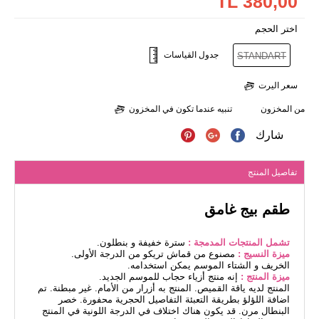
380,00 TL
اختر الحجم
جدول القياسات
STANDART
سعر اليرت
من المخزون
تنبيه عندما تكون في المخزون
شارك
تفاصيل المنتج
طقم بيج غامق
تشمل المنتجات المدمجة :
سترة خفيفة و بنطلون.
ميزة النسيج :
مصنوع من قماش تريكو من الدرجة الأولى.
الخريف و الشتاء الموسم يمكن استخدامه.
ميزة المنتج :
إنه منتج أزياء حجاب للموسم الجديد.
المنتج لديه ياقة القميص. المنتج به أزرار من الأمام. غير مبطنة. تم
اضافة اللؤلؤ بطريقة التعبئة التفاصيل الحجرية محفورة. خصر
البنطال مرن. قد يكون هناك اختلاف في الدرجة اللونية في المنتج