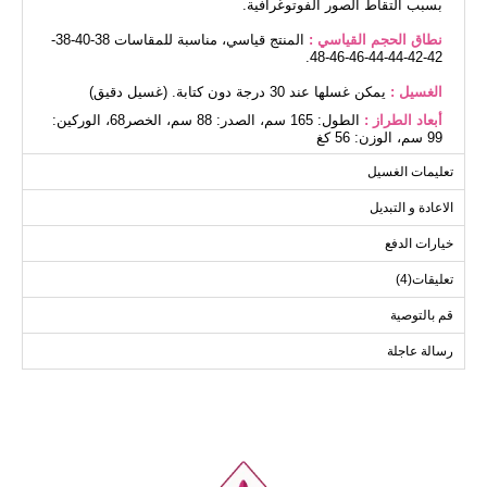
بسبب التقاط الصور الفوتوغرافية.
نطاق الحجم القياسي :
المنتج قياسي، مناسبة للمقاسات 38-40-38-
42-42-44-44-46-46-48.
الغسيل :
يمكن غسلها عند 30 درجة دون كتابة. (غسيل دقيق)
أبعاد الطراز :
الطول: 165 سم، الصدر: 88 سم، الخصر68، الوركين:
99 سم، الوزن: 56 كغ
تعليمات الغسيل
(المنتج على النموذج بالحجم القياسي).
الاعادة و التبديل
سترة خفيفة مقاسات الحجم
خيارات الدفع
(سم)
الحجم
الصدر
الطول
تعليقات(4)
75
116
Standart
قم بالتوصية
رسالة عاجلة
بنطلون مقاسات الحجم (سم)
الحجم
الطول
103
Standart