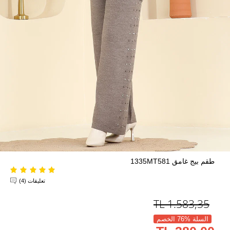
طقم بيج غامق 1335MT581
تعليقات (4)
TL
1.583,35
السلة %76 الخصم