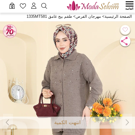
0
القائمة
الصفحة الرئيسية
>
مهرجان الفرص
>
طقم بيج غامق 1335MT581
انتهت الكمية