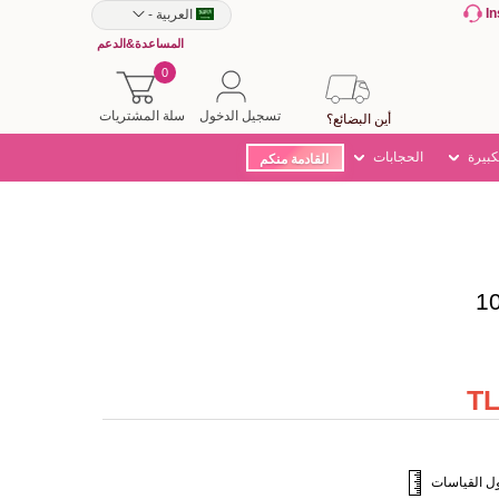
I
العربية
-
المساعدة&الدعم
0
تسجيل الدخول
سلة المشتريات
أين البضائع؟
كبيرة
الحجابات
القادمة منكم
ل القياسات