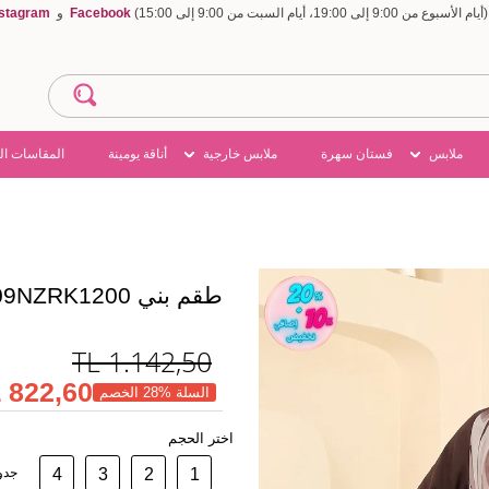
Facebook
و
nstagram
ملابس
فستان سهرة
ملابس خارجية
أناقة يومينة
المقاسات ال
طقم بني 109NZRK1200
TL
1.142,50
822,60 TL
السلة %28 الخصم
اختر الحجم
1
2
3
4
جدو