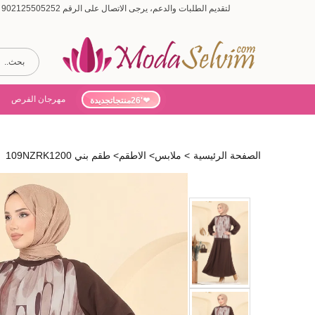
لتقديم الطلبات والدعم، يرجى الاتصال على الرقم 902125505252 (أيام الأسبوع من 9:00 إلى 19:00، أيام السبت من 9:00 إلى 15:00)
مهرجان الفرص
'26منتجاتجديدة
الصفحة الرئيسية
>
ملابس
>
الاطقم
>
طقم بني 109NZRK1200