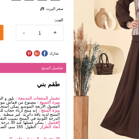
سعر اليرت
العدد:
-
+
شارك
تفاصيل المنتج
طقم بني
تشمل المنتجات المدمجة :
بلوز و الت
ميزة النسيج :
مصنوع من قماش مودال
الفصول الأربعة الموسم يمكن استخد
ميزة المنتج :
إنه منتج أزياء حجاب ل
المنتج لديه ياقة دائرية. غير مبطن
الدرجة اللونية في المنتج بسبب التق
الغسيل :
يمكن غسلها عند 30 درجة دون كتابة. (غسيل دقيق)
أبعاد الطراز :
الطول: 165 سم، الصدر: 80 سم، الخصر68، الوركين: 96 سم، الوزن: 54كغ
(المنتج على الموديل مقاس 1).