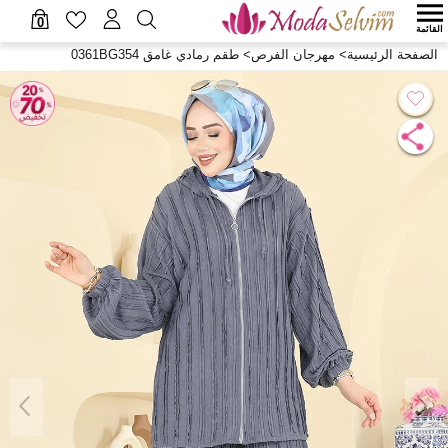
0
القائمة
الصفحة الرئيسية
>
مهرجان الفرص
>
طقم رمادي غامق 0361BG354