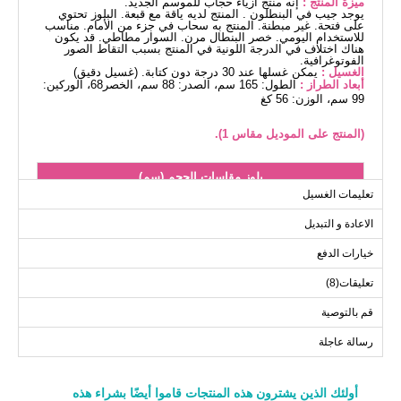
ميزة المنتج :
إنه منتج أزياء حجاب للموسم الجديد.
يوجد جيب في البنطلون . المنتج لديه ياقة مع قبعة. البلوز تحتوي
على فتحة. غير مبطنة. المنتج به سحاب في جزء من الأمام. مناسب
للاستخدام اليومي. خصر البنطال مرن. السوار مطاطي. قد يكون
هناك اختلاف في الدرجة اللونية في المنتج بسبب التقاط الصور
الفوتوغرافية.
الغسيل :
يمكن غسلها عند 30 درجة دون كتابة. (غسيل دقيق)
أبعاد الطراز :
الطول: 165 سم، الصدر: 88 سم، الخصر68، الوركين:
99 سم، الوزن: 56 كغ
(المنتج على الموديل مقاس 1).
بلوز مقاسات الحجم (سم)
تعليمات الغسيل
الحجم
الصدر
الطول
الاعادة و التبديل
72--78
104
1
72--78
116
2
خيارات الدفع
72--78
122
3
تعليقات(8)
قم بالتوصية
بنطلون مقاسات الحجم (سم)
رسالة عاجلة
الحجم
الطول
100
1
أولئك الذين يشترون هذه المنتجات قاموا أيضًا بشراء هذه