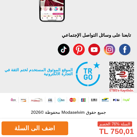
تابعنا على وسائل التواصل الإجتماعي
الموقع الموثوق المستخدم لختم الثقة في
التجارة الالكترونية
جميع حقوق Modaselvim محفوظة ©2026
السلة %76 الخصم
اضف الى السلة
750,01 TL
.
Prepared by
T
-Soft
E-Commerce