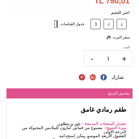
750,01 TL
اختر الحجم
جدول القياسات
3
2
1
سعر اليرت
العدد:
-
+
شارك
تفاصيل المنتج
طقم رمادي غامق
تشمل المنتجات المدمجة :
بلوز و بنطلون.
ميزة النسيج :
مصنوع من قماش أمازون للملابس المحبوكة من
الدرجة الأولى.
الفصول الأربعة الموسم يمكن استخدامه.