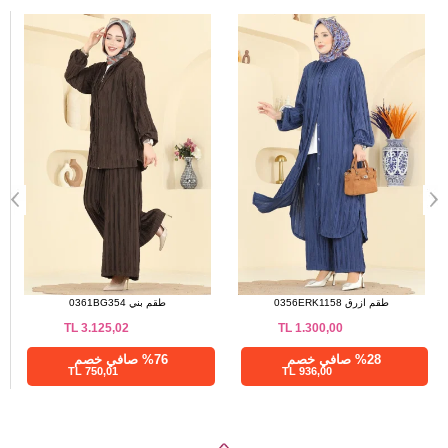
100
2
a>
100
3
طقم ازرق 0356ERK1158
طقم بني 0361BG354
TL
3.125,02
TL
1.300,00
%28 صافي خصم
%76 صافي خصم
750,01 TL
936,00 TL