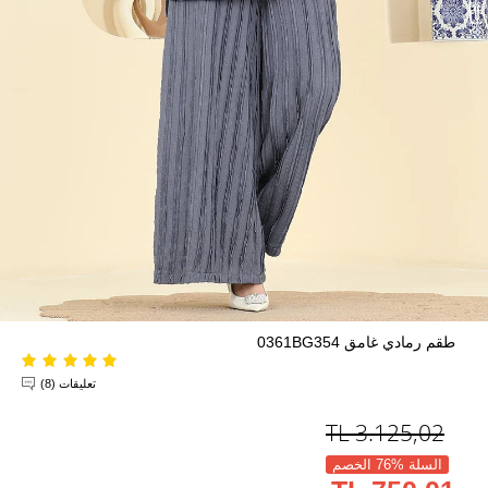
طقم رمادي غامق 0361BG354
تعليقات (8)
TL
3.125,02
السلة %76 الخصم