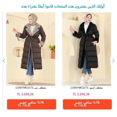
112
142
52
أولئك الذين يشترون هذه المنتجات قاموا أيضًا بشراء هذه
a>
معطف أسود 1160YMC1171
معطف بني 1160YMC1171
TL
3.208,36
TL
3.208,36
%76 صافي خصم
%76 صافي خصم
770,01 TL
770,01 TL