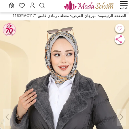
0
القائمة
الصفحة الرئيسية
>
مهرجان الفرص
>
معطف رمادي غامق 1160YMC1171