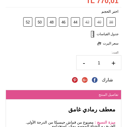
770,01 TL
اختر الحجم
52
50
48
46
44
42
40
38
جدول القياسات
سعر اليرت
العدد:
-
+
شارك
تفاصيل المنتج
معطف رمادي غامق
ميزة النسيج :
مصنوع من قماش جيسيكا من الدرجة الأولى.
الخريف و الشتاء الموسم يمكن استخدامه.