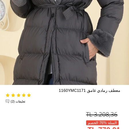
معطف رمادي غامق 1160YMC1171
تعليقات (2)
TL
3.208,36
السلة %76 الخصم