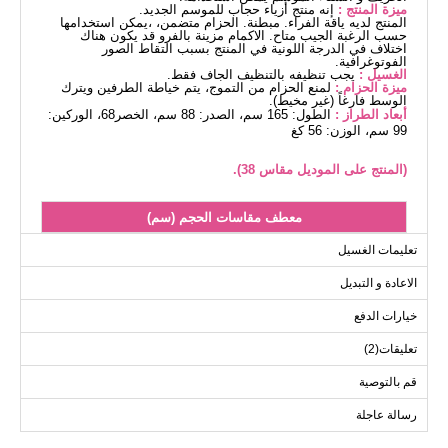
ميزة المنتج :
إنه منتج أزياء حجاب للموسم الجديد.
المنتج لديه ياقة الفراء. مبطنة. الحزام متضمن، ،يمكن استخدامها
حسب الرغبة الجيب متاح. الاكمام مزينة بالفرو قد يكون هناك
اختلاف في الدرجة اللونية في المنتج بسبب التقاط الصور
الفوتوغرافية.
الغسيل :
يجب تنظيفه بالتنظيف الجاف فقط.
ميزة الحزام :
لمنع الحزام من التموج، يتم خياطة الطرفين ويترك
الوسط فارغاً (غير مخيط).
أبعاد الطراز :
الطول: 165 سم، الصدر: 88 سم، الخصر68، الوركين:
99 سم، الوزن: 56 كغ
(المنتج على الموديل مقاس 38).
معطف مقاسات الحجم (سم)
الحجم
الصدر
الطول
تعليمات الغسيل
112
108
38
الاعادة و التبديل
112
112
40
خيارات الدفع
112
116
42
تعليقات(2)
112
122
44
112
126
46
قم بالتوصية
112
132
48
رسالة عاجلة
112
136
50