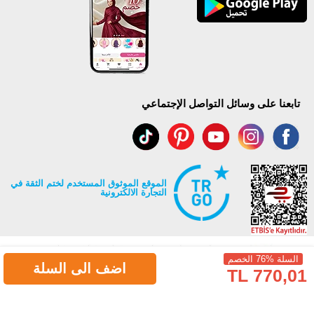
تابعنا على وسائل التواصل الإجتماعي
الموقع الموثوق المستخدم لختم الثقة في
التجارة الالكترونية
السلة %76 الخصم
اضف الى السلة
770,01 TL
جميع حقوق Modaselvim محفوظة ©2026