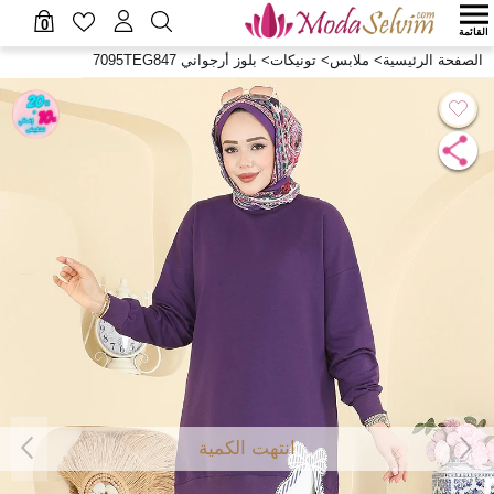
0
القائمة
الصفحة الرئيسية
>
ملابس
>
تونيكات
>
بلوز أرجواني 7095TEG847
انتهت الكمية