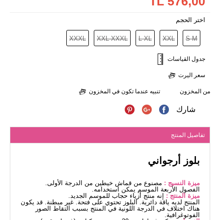
576,00 TL
اختر الحجم
XXXL
XXL-XXXL
L-XL
XXL
S-M
جدول القياسات
سعر اليرت
من المخزون
تنبيه عندما تكون في المخزون
شارك
تفاصيل المنتج
بلوز أرجواني
ميزة النسيج :
مصنوع من قماش خيطين من الدرجة الأولى.
الفصول الأربعة الموسم يمكن استخدامه.
ميزة المنتج :
إنه منتج أزياء حجاب للموسم الجديد.
المنتج لديه ياقة دائرية. البلوز تحتوي على فتحة. غير مبطنة. قد يكون
هناك اختلاف في الدرجة اللونية في المنتج بسبب التقاط الصور
الفوتوغرافية.