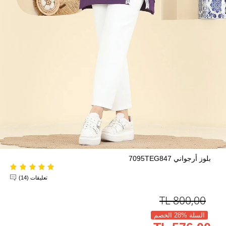
بلوز أرجواني 7095TEG847
تعليقات (14)
TL
800,00
السلة %28 الخصم