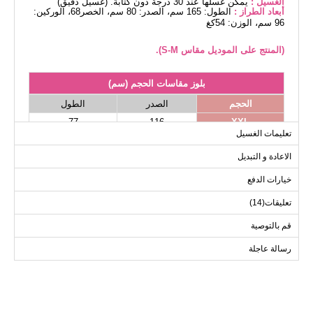
الغسيل :
يمكن غسلها عند 30 درجة دون كتابة. (غسيل دقيق)
أبعاد الطراز :
الطول: 165 سم، الصدر: 80 سم، الخصر68، الوركين:
96 سم، الوزن: 54كغ
(المنتج على الموديل مقاس S-M).
بلوز مقاسات الحجم (سم)
الحجم
الصدر
الطول
77
116
XXL
تعليمات الغسيل
77
120
XXXL
الاعادة و التبديل
77
116
L-XL
77
110
S-M
خيارات الدفع
تعليقات(14)
قم بالتوصية
رسالة عاجلة