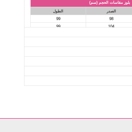
بلوز مقاسات الحجم (سم)
الصدر
الطول
99
98
99
104
99
106
99
112
99
116
99
118
99
120
99
122