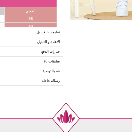
الحجم
38
40
تعليمات الغسيل
42
44
الاعادة و التبديل
46
خيارات الدفع
48
تعليقات(6)
50
قم بالتوصية
52
رسالة عاجلة