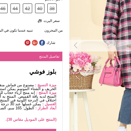
46
44
42
40
38
سعر اليرت
من المخزون
تنبيه عندما تكون في ا
شارك
ية
تفاصيل المنتج
بلوز فوشي
ميزة النسيج :
مصنوع من قماش منقوش
الخريف و الشتاء الموسم يمكن استخ
ميزة المنتج :
إنه منتج أزياء حجاب ل
المنتج لديه ياقة القميص. المنتج به
اختلاف في الدرجة اللونية في المنتج
الغسيل :
يمكن غسلها عند 30 درجة دون كتابة. (غسيل دقيق)
أبعاد الطراز :
الطول: 165 سم، الصدر: 88 سم، الخصر68، الوركين: 99 سم، الوزن: 56 كغ
(المنتج على الموديل مقاس 38).