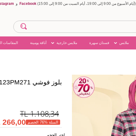
Facebook
و
nstagram
ملابس
فستان سهرة
ملابس خارجية
أناقة يومينة
المقاسات ال
بلوز فوشي 4123PM271
TL
1.108,34
266,00 TL
السلة %76 الخصم
اختر الحجم