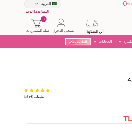
I
العربية
-
المساعدة&الدعم
0
تسجيل الدخول
سلة المشتريات
أين البضائع؟
كبيرة
الحجابات
القادمة منكم
تعليقات (6)