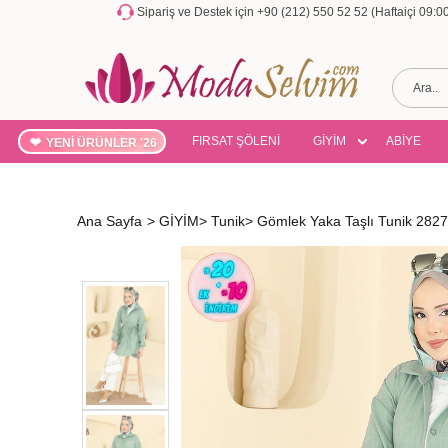
Sipariş ve Destek için +90 (212) 550 52 52 (Haftaiçi 09:
FIRSAT ŞÖLENİ
GİYİM
ABİYE
YENİ ÜRÜNLER '26
Ana Sayfa
>
GİYİM
>
Tunik
>
Gömlek Yaka Taşlı Tunik 282