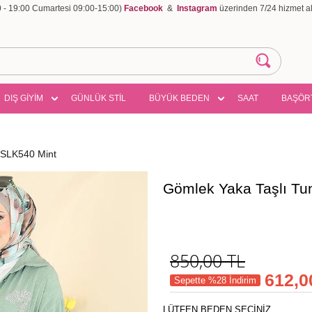
00 - 19:00 Cumartesi 09:00-15:00)
Facebook
&
Instagram
üzerinden 7/24 hizmet ala
DIŞ GİYİM
GÜNLÜK STİL
BÜYÜK BEDEN
SAAT
BAŞÖR
7SLK540 Mint
Gömlek Yaka Taşlı Tu
850,00
TL
612,0
Sepette %28 İndirim
LÜTFEN BEDEN SEÇİNİZ