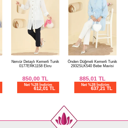
Nervür Detaylı Kemerli Tunik
Önden Düğmeli Kemerli Tunik
0177ERK1158 Ekru
2932SLK540 Bebe Mavisi
850,00
TL
885,01
TL
Net %28 İndirim
Net %28 İndirim
612,01 TL
637,21 TL