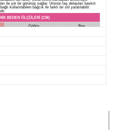
 ile şık bir görünüş sağlar. Ürünün taş detayları baskılı
bağlı kullanılabilen bağcık ile farklı bir stil yaratılabilir.
dir.
NİK BEDEN ÖLÇÜLERİ (CM)
Göğüs
Boy
104
78
106
78
110
78
116
78
120
78
124
78