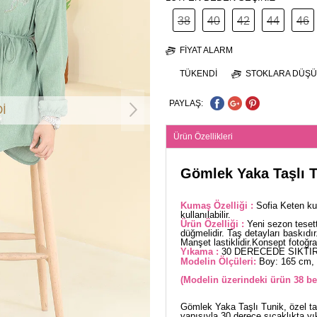
38
40
42
44
46
FIYAT ALARM
TÜKENDI
STOKLARA DÜŞÜ
PAYLAŞ:
İ
Ürün Özellikleri
Gömlek Yaka Taşlı T
Kumaş Özelliği :
Sofia Keten ku
kullanılabilir.
Ürün Özelliği :
Yeni sezon teset
düğmelidir. Taş detayları baskıdır.
Manşet lastiklidir.Konsept fotoğraf
Yıkama :
30 DERECEDE SIKTIR
Modelin Ölçüleri:
Boy: 165 cm, 
(Modelin üzerindeki ürün 38 be
Gömlek Yaka Taşlı Tunik, özel t
yapısıyla 30 derece sıcaklıkta yı