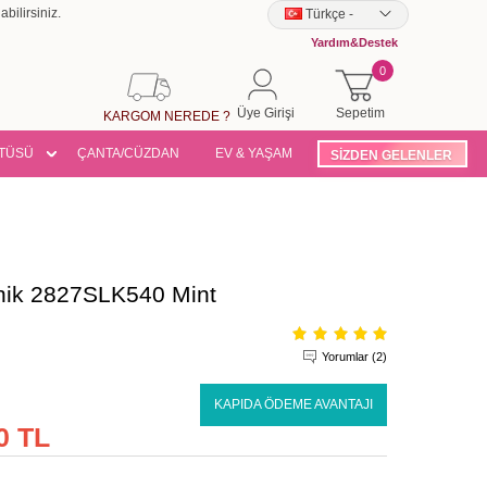
bilirsiniz.
Türkçe
-
Yardım&Destek
0
Üye Girişi
Sepetim
KARGOM NEREDE ?
TÜSÜ
ÇANTA/CÜZDAN
EV & YAŞAM
SİZDEN GELENLER
nik 2827SLK540 Mint
Yorumlar (2)
KAPIDA ÖDEME AVANTAJI
0 TL