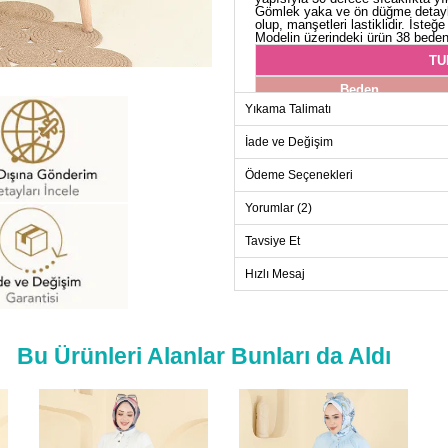
Gömlek yaka ve ön düğme detayları
olup, manşetleri lastiklidir. İsteğe 
Modelin üzerindeki ürün 38 beden
TU
Beden
Yıkama Talimatı
38
40
İade ve Değişim
42
Ödeme Seçenekleri
44
Yorumlar (2)
46
Tavsiye Et
48
Hızlı Mesaj
Bu Ürünleri Alanlar Bunları da Aldı