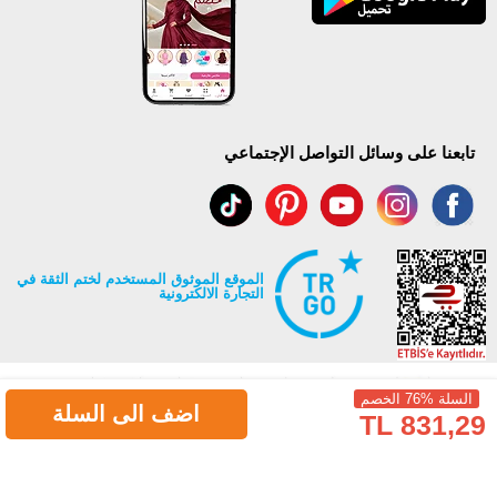
تابعنا على وسائل التواصل الإجتماعي
الموقع الموثوق المستخدم لختم الثقة في
التجارة الالكترونية
السلة %76 الخصم
اضف الى السلة
831,29 TL
جميع حقوق Modaselvim محفوظة ©2026
.
Prepared by
T
-Soft
E-Commerce