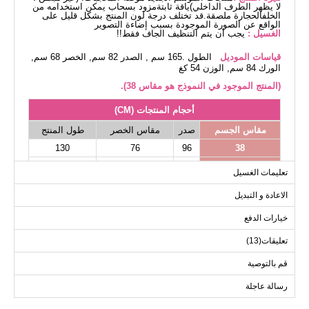
لا يظهر الطرف الداخلي)ياقة ثابتةمزود بسحاب يمكن استخدامه من
الخلفالحجارة ملصقة.قد تختلف درجة لون المنتج بشكل قليل على
الواقع عن الصورة الموجودة بسبب إضاءة التصوير
الغسيل :
يجب أن يتم التنظيف الجاف فقط!!
قياسات الموديل
الطول .165 سم , الصدر 82 سم, الخصر 68 سم,
الورك 84 سم, الوزن 54 كغ
(المنتج الموجود في النموذج هو مقاس 38).
أحجام المنتجات (CM)
مقاس الجسم
صدر
مقاس الخصر
طول المنتج
130
76
96
38
130
80
100
40
تعليمات الغسيل
130
84
104
42
الاعادة و التبديل
130
94
110
44
خيارات الدفع
130
98
118
46
130
106
124
48
تعليقات(13)
قم بالتوصية
رسالة عاجلة