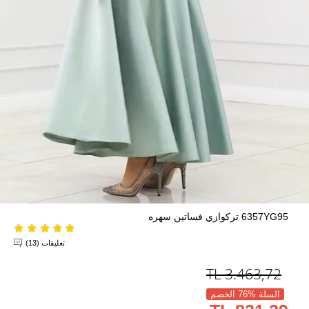
6357YG95 تركوازي فساتين سهره
تعليقات (13)
TL
3.463,72
السلة %76 الخصم