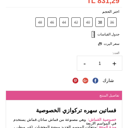
831,29 TL
اختر الحجم
48
46
44
42
40
38
36
جدول القياسات
سعر اليرت
العدد:
-
+
شارك
تفاصيل المنتج
فساتين سهره تركوازي الخصوصية
خصوصية القماش:
وهي مصنوعة من قماش ساتان.قماش يستخدم
في المواسم الاربعة
ميزة المنتج :
منتجات الموسم الجديد موضة المحجبات. (غير مبطن ،