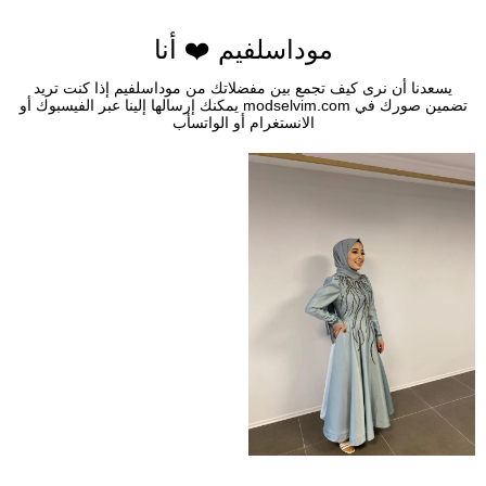
موداسلفيم ❤️ أنا
يسعدنا أن نرى كيف تجمع بين مفضلاتك من موداسلفيم إذا كنت تريد
تضمين صورك في modselvim.com يمكنك إرسالها إلينا عبر الفيسبوك أو
الانستغرام أو الواتسأب