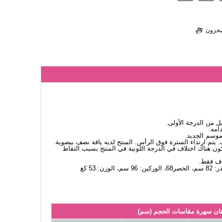
لمخزون
 من الدرجة الأولى.
امه.
لموسم الجديد.
 يتم ارتداء السترة فوق الرأس. المنتج لديه ياقة نصف بيضوية.
كون هناك اختلاف في الدرجة اللونية في المنتج بسبب التقاط
اف فقط.
ان سهرة مقاسات الحجم (سم)