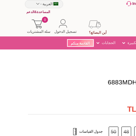
I
العربية
-
المساعدة&الدعم
0
تسجيل الدخول
سلة المشتريات
أين البضائع؟
كبيرة
الحجابات
القادمة منكم
48
50
جدول القياسات