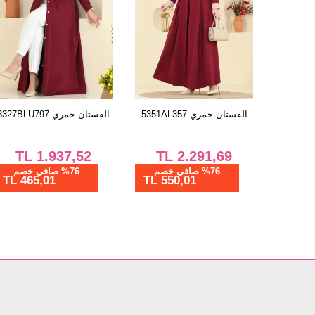
الفستان خمري 5351AL357
الفستان خمري 3327BLU797
TL
1.937,52
TL
2.291,69
%76 صافي خصم
%76 صافي خصم
465,01 TL
550,01 TL