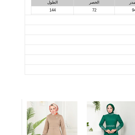
صدر
الخصر
الطول
144
72
9
144
78
9
144
82
10
144
86
10
144
90
11
144
94
11
144
98
11