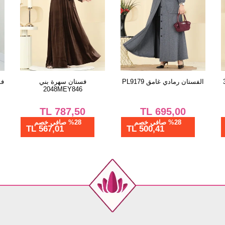
الفستان رمادي غامق PL9179
فستان سهرة بني
فست
2048MEY846
TL
787,50
TL
695,00
%28 صافي خصم
%28 صافي خصم
567,01 TL
500,41 TL