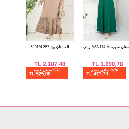
ان سهرة ASN174-M زيتي
الفستان بيج 5201AL357
TL
2.187,48
TL
1.990,78
%76 صافي خصم
%76 صافي خصم
525,00 TL
477,79 TL