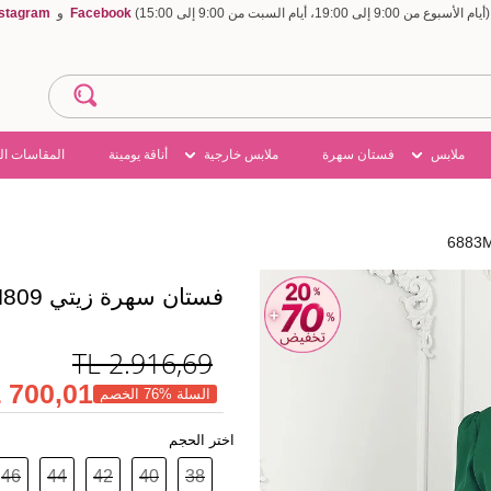
Facebook
و
nstagram
ملابس
فستان سهرة
ملابس خارجية
أناقة يومينة
المقاسات ال
فستان سهرة زيتي 6883MDH809
TL
2.916,69
700,01 TL
السلة %76 الخصم
اختر الحجم
46
44
42
40
38