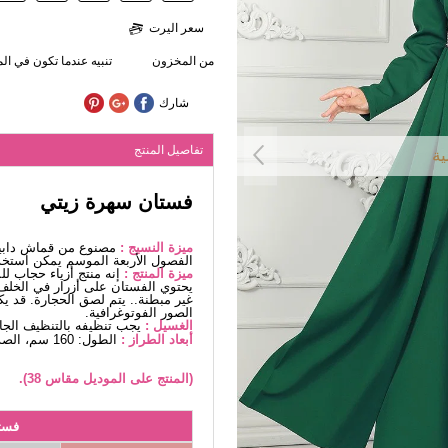
سعر اليرت
من المخزون
تنبيه عندما تكون في ا
شارك
تفاصيل المنتج
ية
فستان سهرة زيتي
ميزة النسيج :
مصنوع من قماش دابيل
الفصول الأربعة الموسم يمكن استخد
ميزة المنتج :
إنه منتج أزياء حجاب ل
يحتوي الفستان على أزرار في الخلف.
غير مبطنة.. يتم لصق الحجارة. قد ي
الصور الفوتوغرافية.
الغسيل :
يجب تنظيفه بالتنظيف الج
أبعاد الطراز :
الطول: 160 سم، الصدر: 82 سم، الخصر68، الوركين: 96 سم، الوزن: 53 كغ
(المنتج على الموديل مقاس 38).
فست