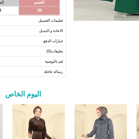
الحجم
ال
4
38
8
40
تعليمات الغسيل
2
42
الاعادة و التبديل
6
44
خيارات الدفع
0
46
4
48
تعليقات(0)
8
50
قم بالتوصية
رسالة عاجلة
اليوم الخاص