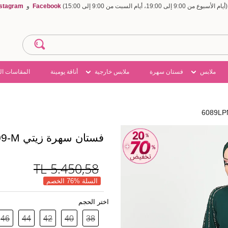
Facebook
و
nstagram
ملابس
فستان سهرة
ملابس خارجية
أناقة يومينة
المقاسات ال
فستان سهرة زيتي 6089LPN909-M
TL
5.450,58
السلة %76 الخصم
اختر الحجم
46
44
42
40
38