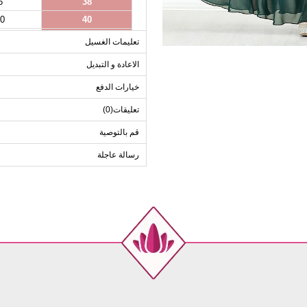
6
38
0
40
4
42
تعليمات الغسيل
8
44
الاعادة و التبديل
2
46
خيارات الدفع
6
48
0
50
تعليقات(0)
قم بالتوصية
رسالة عاجلة