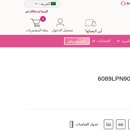
I
العربية
-
المساعدة&الدعم
0
تسجيل الدخول
سلة المشتريات
أين البضائع؟
كبيرة
الحجابات
القادمة منكم
48
50
جدول القياسات