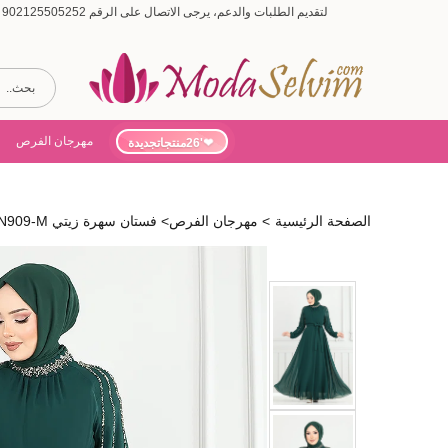
لتقديم الطلبات والدعم، يرجى الاتصال على الرقم 902125505252 (أيام الأسبوع من 9:00 إلى 19:00، أيام السبت من 9:00 إلى 15:00)
مهرجان الفرص
'26منتجاتجديدة
الصفحة الرئيسية
>
مهرجان الفرص
>
فستان سهرة زيتي 6089LPN909-M