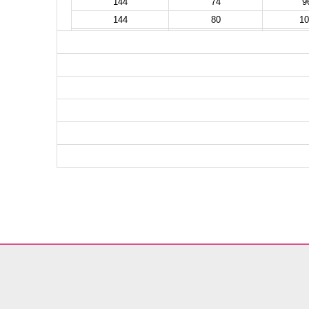
144
74
9
144
80
10
144
86
10
144
90
10
144
94
11
144
98
11
144
102
12