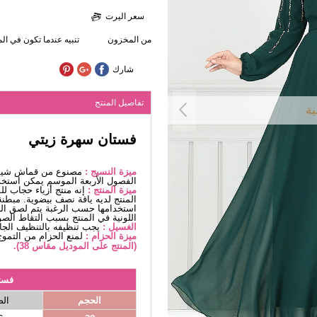
سعر اليرت
من المخزون
تنبيه عندما تكون في ا
شارك
تفاصيل المنتج
ية
فستان سهرة زيتي
ميزة النسيج :
مصنوع من قماش شيفو
الفصول الأربعة الموسم يمكن استخد
ميزة المنتج :
إنه منتج أزياء حجاب ل
المنتج لديه ياقة نصف بيضوية. مبطن
استخدامها حسب الرغبة يتم لصق الح
اللونية في المنتج بسبب التقاط الصو
الغسيل :
يجب تنظيفه بالتنظيف الج
ميزة الحزام :
لمنع الحزام من التموج
(المنتج على الموديل مقاس 38).
فست
الحجم
ال