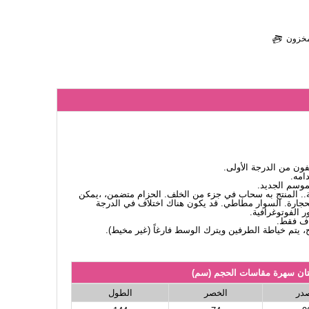
لمخزون
ن من الدرجة الأولى.
امه.
لموسم الجديد.
ة.. المنتج به سحاب في جزء من الخلف. الحزام متضمن، ،يمكن
جارة. السوار مطاطي. قد يكون هناك اختلاف في الدرجة
ر الفوتوغرافية.
اف فقط.
، يتم خياطة الطرفين ويترك الوسط فارغاً (غير مخيط).
ان سهرة مقاسات الحجم (سم)
صدر
الخصر
الطول