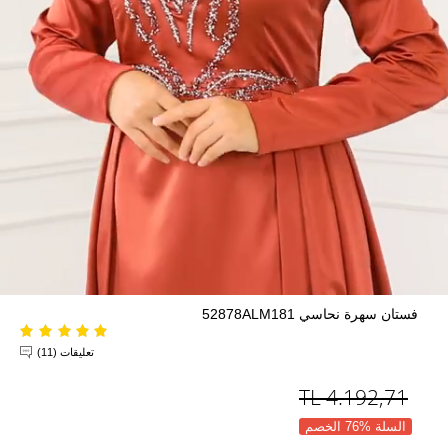
فستان سهرة نحاسي 52878ALM181
تعليقات (11)
TL
4.192,71
السلة %76 الخصم