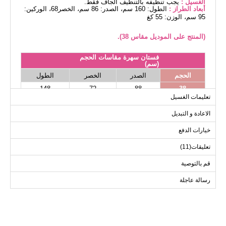
الغسيل :
يجب تنظيفه بالتنظيف الجاف فقط.
أبعاد الطراز :
الطول: 160 سم، الصدر: 86 سم، الخصر68، الوركين:
95 سم، الوزن: 55 كغ
(المنتج على الموديل مقاس 38).
فستان سهرة مقاسات الحجم
(سم)
الحجم
الصدر
الخصر
الطول
148
72
88
38
تعليمات الغسيل
148
76
92
40
الاعادة و التبديل
148
80
96
42
148
86
100
44
خيارات الدفع
148
92
108
46
تعليقات(11)
148
96
112
48
قم بالتوصية
رسالة عاجلة