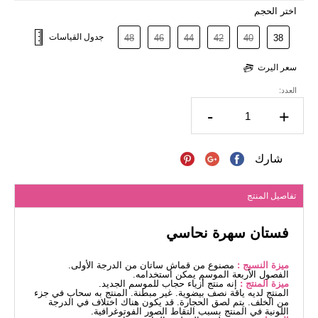
اختر الحجم
جدول القياسات
48
46
44
42
40
38
سعر اليرت
العدد:
-
+
شارك
تفاصيل المنتج
فستان سهرة نحاسي
ميزة النسيج :
مصنوع من قماش ساتان من الدرجة الأولى.
الفصول الأربعة الموسم يمكن استخدامه.
ميزة المنتج :
إنه منتج أزياء حجاب للموسم الجديد.
المنتج لديه ياقة نصف بيضوية. غير مبطنة. المنتج به سحاب في جزء
من الخلف. يتم لصق الحجارة. قد يكون هناك اختلاف في الدرجة
اللونية في المنتج بسبب التقاط الصور الفوتوغرافية.