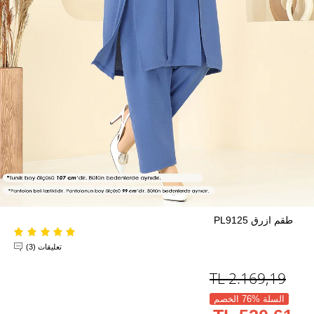
طقم ازرق PL9125
تعليقات (3)
TL
2.169,19
السلة %76 الخصم