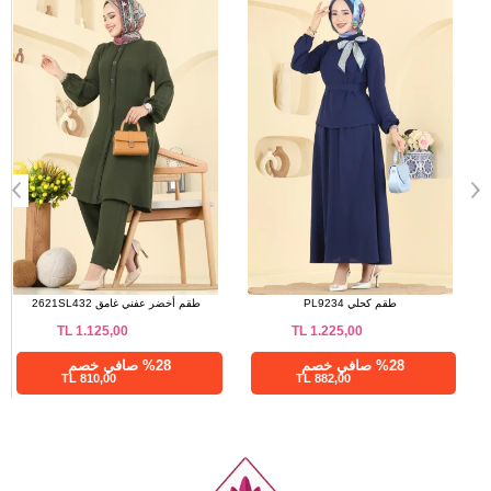
بنطلون مقاسات الحجم (سم)
الحجم
الطول
99
38
99
40
99
42
99
44
99
46
99
48
99
50
99
52
طقم ليلكي غامق 9240PLK541
طقم كحلي PL9234
TL
1.225,00
TL
1.245,00
%28 صافي خصم
%28 صافي خصم
882,00 TL
896,40 TL