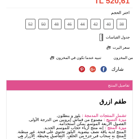
520,61 TL
اختر الحجم
52
50
48
46
44
42
40
38
جدول القياسات
سعر اليرت
من المخزون
تنبيه عندما تكون في المخزون
شارك
تفاصيل المنتج
طقم ازرق
تشمل المنتجات المدمجة :
بلوز و بنطلون.
ميزة النسيج :
مصنوع من قماش إيروبين من الدرجة الأولى.
الفصول الأربعة الموسم يمكن استخدامه.
ميزة المنتج :
إنه منتج أزياء حجاب للموسم الجديد.
المنتج لديه ياقة نصف بيضوية. البلوز تحتوي على فتحة. غير مبطنة.
المنتج به سحاب في جزء من الخلف. التفاصيل مخيطة. الأزرار هي