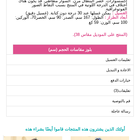
إكسسوارات. خصر البنطال مرن. السوار مطاطي. قد يكون هناك
اختلاف في الدرجة اللونية في المنتج بسبب التقاط الصور
الفوتوغرافية.
الغسيل :
يمكن غسلها عند 30 درجة دون كتابة. (غسيل دقيق)
أبعاد الطراز :
الطول: 167 سم، الصدر: 90 سم، الخصر70، الوركين:
100 سم، الوزن: 59 كغ
(المنتج على الموديل مقاس 38).
بلوز مقاسات الحجم (سم)
الحجم
الصدر
الطول
تعليمات الغسيل
107
98
38
الاعادة و التبديل
107
102
40
خيارات الدفع
107
106
42
تعليقات(3)
107
110
44
107
114
46
قم بالتوصية
107
118
48
رسالة عاجلة
107
122
50
107
126
52
أولئك الذين يشترون هذه المنتجات قاموا أيضًا بشراء هذه
a>