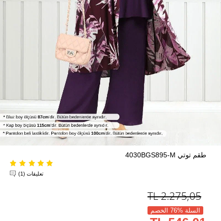
طقم توتي 4030BGS895-M
تعليقات (1)
TL
2.275,05
السلة %76 الخصم