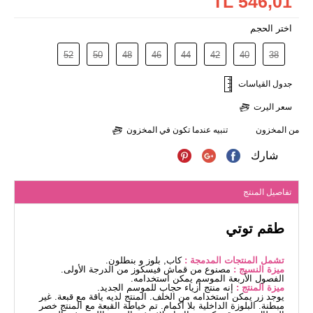
546,01 TL
اختر الحجم
52
50
48
46
44
42
40
38
جدول القياسات
سعر اليرت
من المخزون
تنبيه عندما تكون في المخزون
شارك
تفاصيل المنتج
طقم توتي
تشمل المنتجات المدمجة :
كاب, بلوز و بنطلون.
ميزة النسيج :
مصنوع من قماش فيسكوز من الدرجة الأولى.
الفصول الأربعة الموسم يمكن استخدامه.
ميزة المنتج :
إنه منتج أزياء حجاب للموسم الجديد.
يوجد زر يمكن استخدامه من الخلف. المنتج لديه ياقة مع قبعة. غير
مبطنة. البلوزة الداخلية بلا أكمام. تم خياطة القبعة مع المنتج خصر