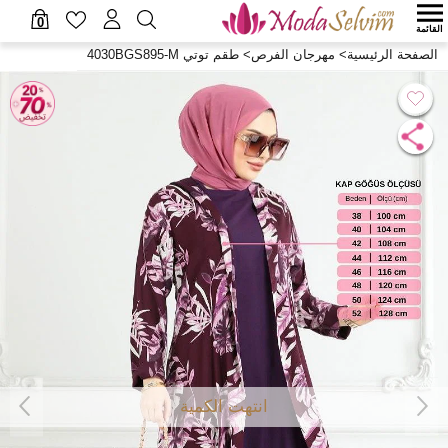
0
القائمة
الصفحة الرئيسية
>
مهرجان الفرص
>
طقم توتي 4030BGS895-M
انتهت الكمية